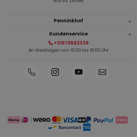
8011 RV Zwolle
Penninkhof
Kundenservice
+31570592339
An Werktagen von 10:00 bis 18:00 Uhr
Innerhalb von 1-3 Tagen geliefert
Telefon +31570592339
Sammelpunkte
Shop the Look
Telefonische Bestellung möglich
Persönliche Beratung: 0031-570592339