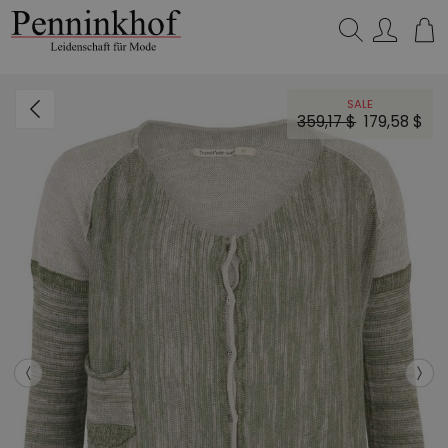
Suchen…
SALE
359,17 $
179,58 $