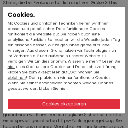
Stiefel, die bei Evaluna erhältlich sind, von Größe 36 bis
Größe 42. Auch bieten wir, wie bei allen Marken (wo
Cookies.
möglich) halbe Schuhgrößen in unserem Angebot.
Bei Penninkhof finden Sie im Sale übrigens oftmals auch
Mit Cookies und ähnlichen Techniken helfen wir Ihnen
Schuhe, Sneaker, Stiefel, Accessoires und Taschen
besser und persönlicher. Dank funktionaler Cookies
anderer Designer wie etwa K&S, Karma of Charme,
funktioniert die Website gut. Sie haben auch eine
Cervone und viele andere. Sehen Sie sich dazu passend
analytische Funktion. So machen wir die Website jeden Tag
unsere Modekollektion an, von Annette Görtz über High
ein bisschen besser. Wir zeigen Ihnen gerne nützliche
Anzeigen. Aus diesem Grund nutzen wir Technologien, um
bis hin zu Marc Cain, von Blusen über Kleider bis hin zu
Ihr Verhalten auf und außerhalb unserer Website zu
Schals und Mänteln, für ein komplettes Outfit.
verfolgen. Wir tun dies anonym. Wissen Sie mehr? Lesen Sie
SERVICE UND SICHERHEIT ONLINE SIND
hier
alles über unsere Cookie- und Datenschutzerklärung.
Klicken Sie zum Akzeptieren auf „OK“. Wählen Sie
BEI PENNINKHOF VON GRÖSSTER
ablehnen
? Dann platzieren wir nur funktionale Cookies.
BEDEUTUNG
Wenn Sie selbst entscheiden möchten, welche Cookies
gesetzt werden, klicken Sie
hier
.
Unser Service geht über eine gute Beratung und den
schnellen Versand der Accessoires hinaus, auch im Sale.
Sicherheit ist ein für uns sehr wichtiger Service. Während
der Bestellung und Bezahlung Ihrer Evaluna-Produkte
garantieren wir Ihnen höchstmögliche Sicherheit mithilfe
einer speziell gesicherten https-Zahlungsumgebung. Sie
haben bei uns mehrere Möglichkeiten, Ihre Accessoires zu