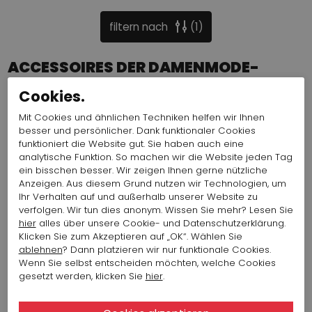
filtern nach
1
ACCESSOIRES DER DAMENMODE-
KOLLEKTION VON DESIGNERMARKE
Cookies.
MARC CAIN FINDEN SIE AUF
PENNINKHOF.DE
Mit Cookies und ähnlichen Techniken helfen wir Ihnen
besser und persönlicher. Dank funktionaler Cookies
Marc Cain ist eine exklusive deutsche Top-Designermarke
funktioniert die Website gut. Sie haben auch eine
für aktuelle Damenmode. Eine Marke, die mit ihren
analytische Funktion. So machen wir die Website jeden Tag
schönen und sehr femininen Themen jede Frau komplett
ein bisschen besser. Wir zeigen Ihnen gerne nützliche
Anzeigen. Aus diesem Grund nutzen wir Technologien, um
ausstattet. Die Kollektion ist unterteilt in Marccain und
Ihr Verhalten auf und außerhalb unserer Website zu
Marccain Sports. Diese beiden Linien bestehen in jeder
verfolgen. Wir tun dies anonym. Wissen Sie mehr? Lesen Sie
Saison jeweils aus mindestens sechs verschiedenen
hier
alles über unsere Cookie- und Datenschutzerklärung.
Themen. Die exklusiven Prints sind einzigartig und werden
Klicken Sie zum Akzeptieren auf „OK“. Wählen Sie
von Marc Cain selbst entworfen und ausgearbeitet.
ablehnen
? Dann platzieren wir nur funktionale Cookies.
Jedes Thema umfasst Stoffhosen, Röcke, Strickwesten,
Wenn Sie selbst entscheiden möchten, welche Cookies
Blazer und Accessoires, und jedes Thema erlaubt die
gesetzt werden, klicken Sie
hier
.
Kombination von Prints mit einfarbigen Kleidungsstücken.
Diese vielseitige Designermarke kann sowohl elegant wie