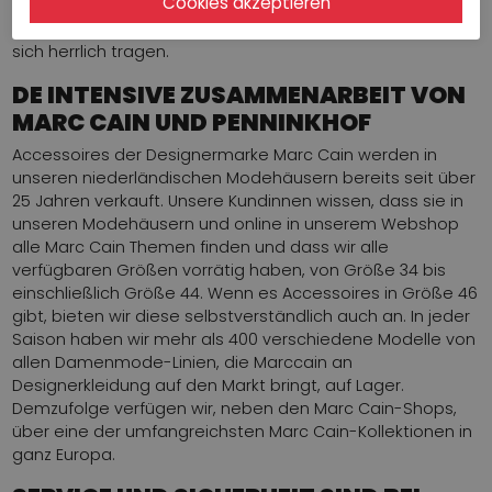
auch sportlich getragen werden und steht jeder Frau. Die
wunderschöne Qualität und perfekte Passform lassen
sich herrlich tragen.
DE INTENSIVE ZUSAMMENARBEIT VON
MARC CAIN UND PENNINKHOF
Accessoires der Designermarke Marc Cain werden in
unseren niederländischen Modehäusern bereits seit über
25 Jahren verkauft. Unsere Kundinnen wissen, dass sie in
unseren Modehäusern und online in unserem Webshop
alle Marc Cain Themen finden und dass wir alle
verfügbaren Größen vorrätig haben, von Größe 34 bis
einschließlich Größe 44. Wenn es Accessoires in Größe 46
gibt, bieten wir diese selbstverständlich auch an. In jeder
Saison haben wir mehr als 400 verschiedene Modelle von
allen Damenmode-Linien, die Marccain an
Designerkleidung auf den Markt bringt, auf Lager.
Demzufolge verfügen wir, neben den Marc Cain-Shops,
über eine der umfangreichsten Marc Cain-Kollektionen in
ganz Europa.