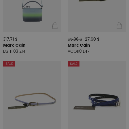
317,71 $
55,36 $
27,68 $
Marc Cain
Marc Cain
BS TI.03 Z14
ACG118 L47
SALE
SALE