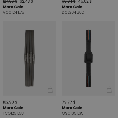
124,86 $
62,43 $
90,04 $
45,02 $
Marc Cain
Marc Cain
VCG124 L75
DCJ204 Z62
102,90 $
79,77 $
Marc Cain
Marc Cain
TCG125 L58
QSG105 L35