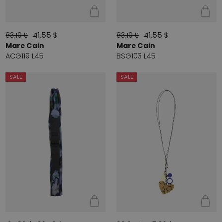
83,10 $
41,55 $
83,10 $
41,55 $
Marc Cain
Marc Cain
ACG119 L45
BSG103 L45
SALE
SALE