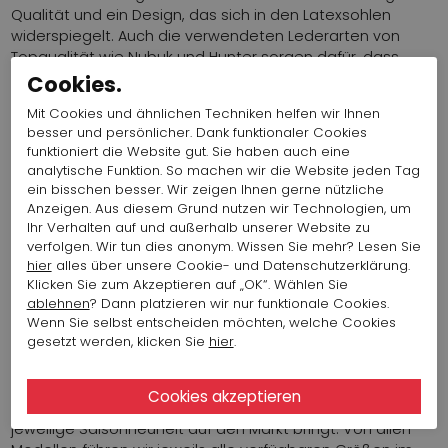
Qualität und ein Design, das sich in den Latexsohlen
widerspiegelt. Auch die verwendeten Lederarten von
Topqualität wie Nubuk und Hunter sorgen dafür, dass
Schuhmode von Arche ein Synonym für qualitative
Cookies.
Topprodukte in der Welt der Damenschuhe sind.
Mit Cookies und ähnlichen Techniken helfen wir Ihnen
Exklusivität kombiniert mit Komfort und Design überzeugt
besser und persönlicher. Dank funktionaler Cookies
viele Frauen, die einmal Arche Schuhe getragen haben,
funktioniert die Website gut. Sie haben auch eine
um Produkte dieser Marke immer wieder zu kaufen.
analytische Funktion. So machen wir die Website jeden Tag
Bekannte Modelle von Arche sind Laius, Larazo und Dato.
ein bisschen besser. Wir zeigen Ihnen gerne nützliche
Anzeigen. Aus diesem Grund nutzen wir Technologien, um
Ihr Verhalten auf und außerhalb unserer Website zu
verfolgen. Wir tun dies anonym. Wissen Sie mehr? Lesen Sie
ARCHE UND PENNINKHOF
hier
alles über unsere Cookie- und Datenschutzerklärung.
Klicken Sie zum Akzeptieren auf „OK“. Wählen Sie
ablehnen
? Dann platzieren wir nur funktionale Cookies.
Wenn Sie selbst entscheiden möchten, welche Cookies
Wir verkaufen seit mehr als 10 Jahren Schuhe und
gesetzt werden, klicken Sie
hier
.
Accessoires von Arche in unseren Modehäusern und nun
auch online in unserem Webshop. Unsere Arche-
Kollektion umfasst über 100 Modelle. Wir verkaufen
Basismodelle sowie moderne Modeitems, die Arche als
jeweilige Saisonneuheit auf den Markt bringt. Von allen