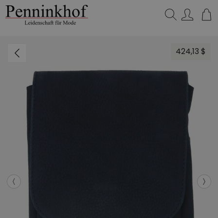
Suchen…
424,13 $