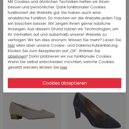
Mit Cookies und ähnlichen Techniken helfen wir Ihnen
besser und persönlicher. Dank funktionaler Cookies
funktioniert die Website gut. Sie haben auch eine
analytische Funktion. So machen wir die Website jeden Tag
ein bisschen besser. Wir zeigen Ihnen gerne nützliche
Anzeigen. Aus diesem Grund nutzen wir Technologien, um
Ihr Verhalten auf und außerhalb unserer Website zu
verfolgen. Wir tun dies anonym. Wissen Sie mehr? Lesen Sie
hier
alles über unsere Cookie- und Datenschutzerklärung.
256,66 $
128,33 $
194,16 $
97,08 $
Klicken Sie zum Akzeptieren auf „OK“. Wählen Sie
Evaluna
Evaluna
ablehnen
? Dann platzieren wir nur funktionale Cookies.
195L
327
Wenn Sie selbst entscheiden möchten, welche Cookies
gesetzt werden, klicken Sie
hier
.
SALE
SALE