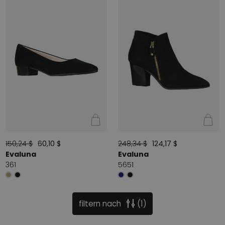
150,24 $
60,10 $
248,34 $
124,17 $
Evaluna
Evaluna
361
5651
filtern nach
1