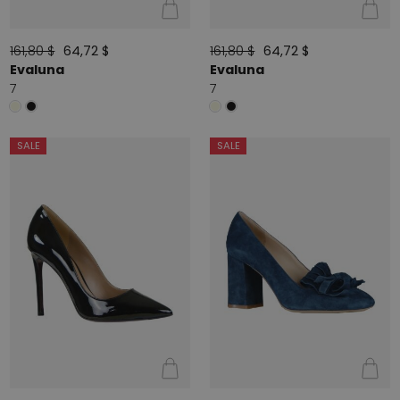
161,80 $
64,72 $
161,80 $
64,72 $
Evaluna
Evaluna
7
7
SALE
SALE