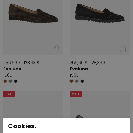
256,66 $
128,33 $
256,66 $
128,33 $
Evaluna
Evaluna
156L
156L
SALE
SALE
Cookies.