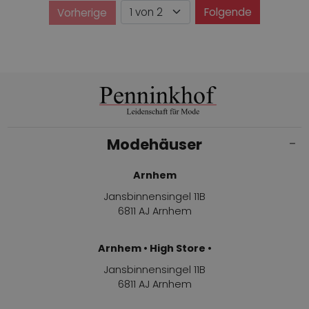
Seite
Folgende
Vorherige
Seite
Modehäuser
Arnhem
Jansbinnensingel 11B
6811 AJ Arnhem
Arnhem • High Store •
Jansbinnensingel 11B
6811 AJ Arnhem