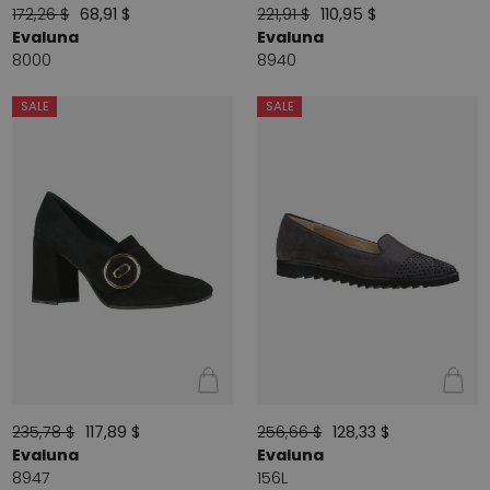
172,26 $
68,91 $
221,91 $
110,95 $
Evaluna
Evaluna
8000
8940
SALE
SALE
235,78 $
117,89 $
256,66 $
128,33 $
Evaluna
Evaluna
8947
156L