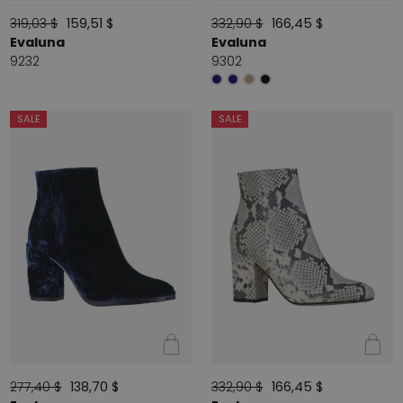
319,03 $
159,51 $
332,90 $
166,45 $
Evaluna
Evaluna
9232
9302
SALE
SALE
277,40 $
138,70 $
332,90 $
166,45 $