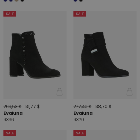
SALE
SALE
263,53 $
131,77 $
277,40 $
138,70 $
Evaluna
Evaluna
9336
9370
SALE
SALE