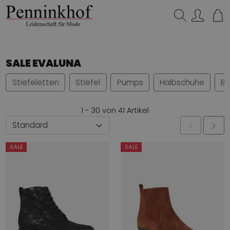
Suchen…
SALE EVALUNA
Stiefeletten
Stiefel
Pumps
Halbschuhe
Ba
1 - 30 von 41 Artikel
SALE
SALE