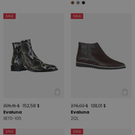
SALE
SALE
305,15 $
152,58 $
276,02 $
138,01 $
Evaluna
Evaluna
1870-105
212L
SALE
SALE