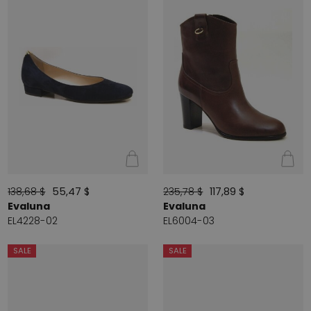
138,68 $
55,47 $
235,78 $
117,89 $
Evaluna
Evaluna
EL4228-02
EL6004-03
SALE
SALE