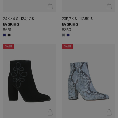
248,34 $
124,17 $
235,78 $
117,89 $
Evaluna
Evaluna
5651
8350
SALE
SALE