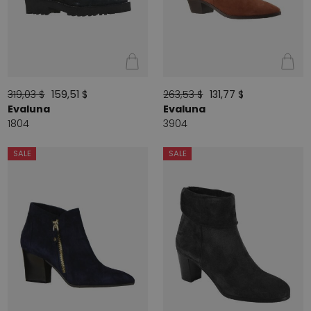
319,03 $
159,51 $
263,53 $
131,77 $
Evaluna
Evaluna
1804
3904
SALE
SALE