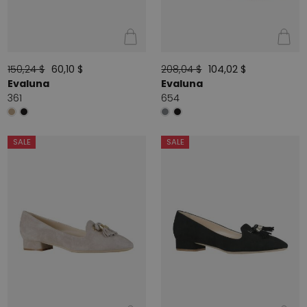
150,24 $
60,10 $
208,04 $
104,02 $
Evaluna
Evaluna
361
654
SALE
SALE