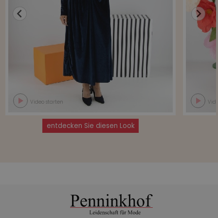
Video starten
Vide
entdecken Sie diesen Look