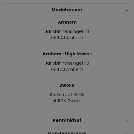
Modehäuser
Arnhem
Jansbinnensingel 11B
6811 AJ Arnhem
Arnhem • High Store •
Jansbinnensingel 11B
6811 AJ Arnhem
Zwolle
Kerkstraat 31-33
8011 RV Zwolle
Penninkhof
Kundenservice