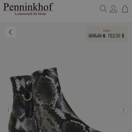
Suchen…
SALE
305,01 $
152,51 $