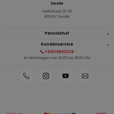
Zwolle
Kerkstraat 31-33
8011 RV Zwolle
Penninkhof
Kundenservice
+31570592339
An Werktagen von 10:00 bis 18:00 Uhr
Innerhalb von 1-3 Tagen geliefert
Telefon +31570592339
Sammelpunkte
Shop the Look
Telefonische Bestellung möglich