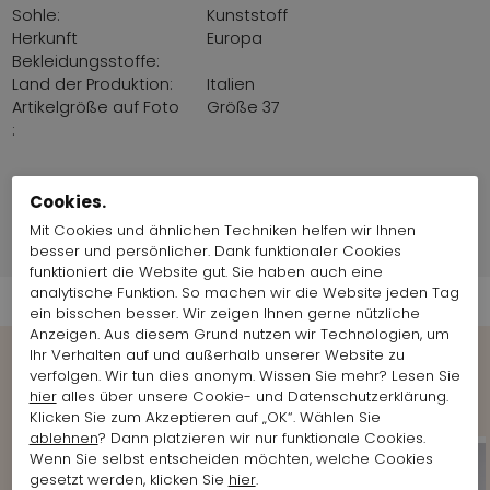
Sohle:
Kunststoff
Herkunft
Europa
Bekleidungsstoffe:
Land der Produktion:
Italien
Artikelgröße auf Foto
Größe 37
:
Markeninformationen
Cookies.
Mit Cookies und ähnlichen Techniken helfen wir Ihnen
Versandinformationen
besser und persönlicher. Dank funktionaler Cookies
funktioniert die Website gut. Sie haben auch eine
analytische Funktion. So machen wir die Website jeden Tag
ein bisschen besser. Wir zeigen Ihnen gerne nützliche
Anzeigen. Aus diesem Grund nutzen wir Technologien, um
Ihr Verhalten auf und außerhalb unserer Website zu
verfolgen. Wir tun dies anonym. Wissen Sie mehr? Lesen Sie
Shop the Look
hier
alles über unsere Cookie- und Datenschutzerklärung.
Klicken Sie zum Akzeptieren auf „OK“. Wählen Sie
ablehnen
? Dann platzieren wir nur funktionale Cookies.
Wenn Sie selbst entscheiden möchten, welche Cookies
gesetzt werden, klicken Sie
hier
.