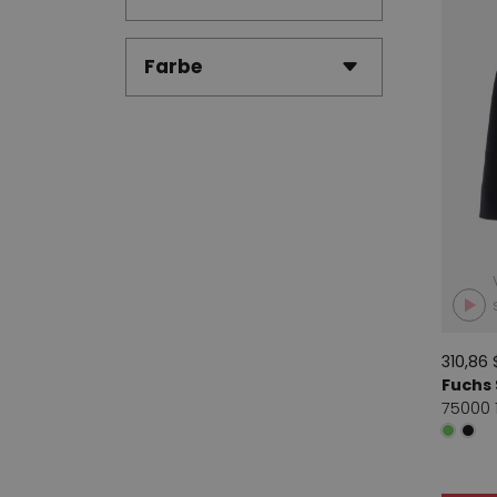
Riani
1
Farbe
Sarah Pacini
1
Transit Tam & Comp.
3
310,86 
Fuchs
75000 