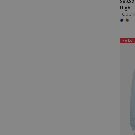
889,82
High
TOUCHL
Herbst