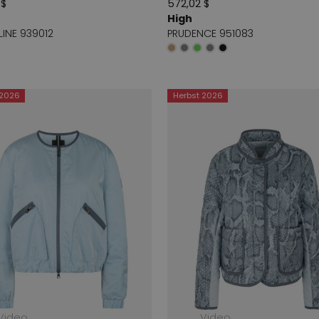
 $
572,02 $
High
INE 939012
PRUDENCE 951083
 2026
Herbst 2026
Video
Video