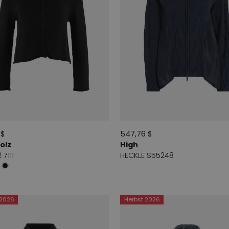
 $
547,76 $
olz
High
 7111
HECKLE S55248
 2026
Herbst 2026