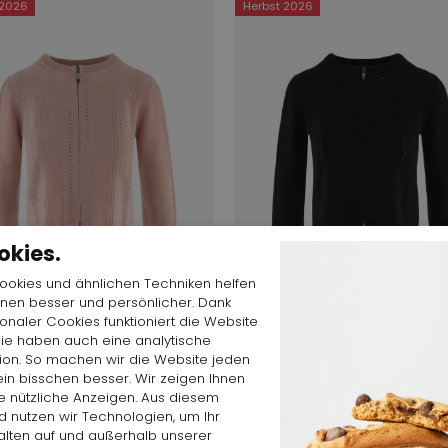
 2026
Herbst 2026
okies.
Cookies und ähnlichen Techniken helfen
hnen besser und persönlicher. Dank
Video
ionaler Cookies funktioniert die Website
starten
Sie haben auch eine analytische
tion. So machen wir die Website jeden
in bisschen besser. Wir zeigen Ihnen
 $
398,68 $
e nützliche Anzeigen. Aus diesem
High
 nutzen wir Technologien, um Ihr
 S55252
TOPHAT S55252
alten auf und außerhalb unserer