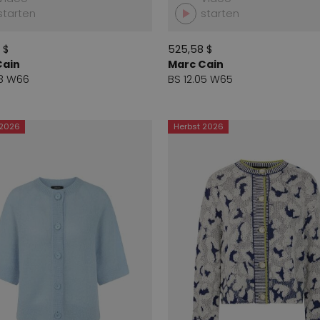
starten
starten
 $
525,58 $
Cain
Marc Cain
08 W66
BS 12.05 W65
 2026
Herbst 2026