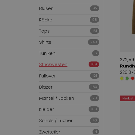
Blusen
95
Röcke
98
Tops
131
Shirts
240
Tuniken
6
272,59
Strickwesten
109
Rundh
226 372
Pullover
121
Blazer
183
Mäntel / Jacken
29
Herbst
Kleider
109
Schals / Tücher
40
Zweiteiler
4