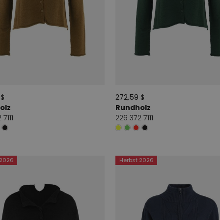
 $
272,59 $
olz
Rundholz
 7111
226 372 7111
 2026
Herbst 2026