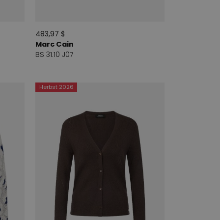
483,97 $
Marc Cain
BS 31.10 J07
Herbst 2026