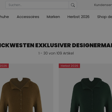
Kundenser
huhe
Accessoires
Marken
Herbst 2026
Shop de
Blusen
Pumps
Ribkoff
lz
High
ML Collections
Cambio
nas
Tuniken
Sandaletten
ections
ections
Cambio
Cambio
High
Mäntel / Jacken
ler
ICKWESTEN EXKLUSIVER DESIGNERMA
ain
Kennel & Schmenger
Cervone
1 - 30 von 109 Artikel
e
Marc Cain
Evaluna
Arche
ain
 2026
Herbst 2026
High