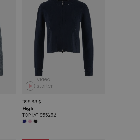
Video
starten
398,68 $
High
TOPHAT S55252