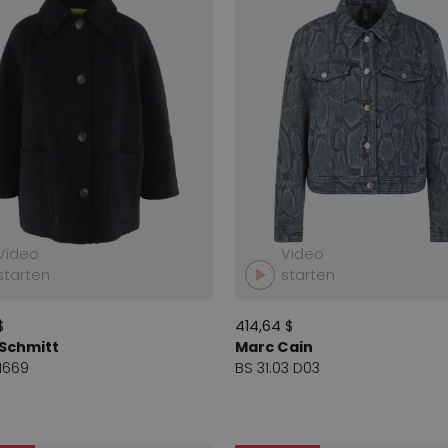
Video
Video
starten
starten
$
414,64 $
 Schmitt
Marc Cain
1669
BS 31.03 D03