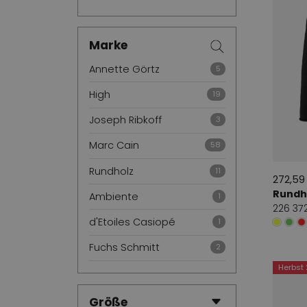
Marke
Annette Görtz
5
High
19
Joseph Ribkoff
3
Marc Cain
58
Rundholz
11
272,59
Rundh
Ambiente
1
226 372
d'Etoiles Casiopé
1
Fuchs Schmitt
2
Herbst
Garella
1
Peserico
3
Größe