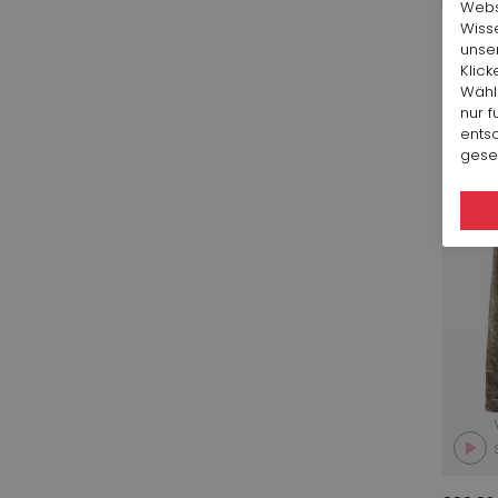
Websi
Wiss
unse
Klick
Herbst
Wähl
nur f
ents
geset