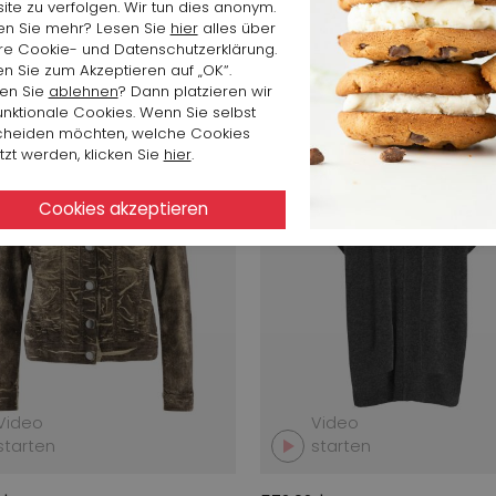
te zu verfolgen. Wir tun dies anonym.
en Sie mehr? Lesen Sie
hier
alles über
re Cookie- und Datenschutzerklärung.
en Sie zum Akzeptieren auf „OK“.
 2026
Herbst 2026
en Sie
ablehnen
? Dann platzieren wir
unktionale Cookies. Wenn Sie selbst
cheiden möchten, welche Cookies
zt werden, klicken Sie
hier
.
Video
Video
starten
starten