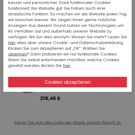
Farbe: Violett
besser und persönlicher. Dank funktionaler Cookies
funktioniert die Website gut. Sie haben auch eine
74,54 $
149,07 $
analytische Funktion. So machen wir die Website jeden Tag
ein bisschen besser. Wir zeigen Ihnen gerne nützliche
Anzeigen. Aus diesem Grund nutzen wir Technologien, um
Ihr Verhalten auf und außerhalb unserer Website zu
JOSEPH RIBKOFF HOSE 2922 261761
verfolgen. Wir tun dies anonym. Wissen Sie mehr? Lesen Sie
Artikelnummer : 15782-1050
hier
alles über unsere Cookie- und Datenschutzerklärung.
Farbe: Blau
Klicken Sie zum Akzeptieren auf „OK“. Wählen Sie
247,88 $
495,76 $
ablehnen
? Dann platzieren wir nur funktionale Cookies.
Wenn Sie selbst entscheiden möchten, welche Cookies
gesetzt werden, klicken Sie
hier
.
CERVONE SANDALETTE NAPPA
BIANCO ALICE 931
Artikelnummer : 15867-10
Farbe: Weiß
219,45 $
Sehen Sie sich alle Looks der Marke Joseph Ribkoff an