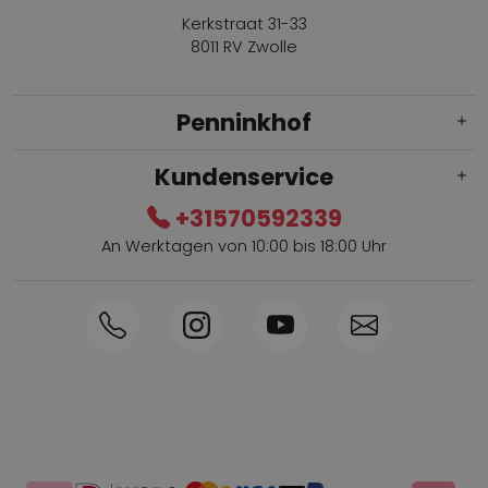
Kerkstraat 31-33
8011 RV Zwolle
Penninkhof
Kundenservice
+31570592339
An Werktagen von 10:00 bis 18:00 Uhr
Innerhalb von 1-3 Tagen geliefert
Telefon +31570592339
Sammelpunkte
Shop the Look
Telefonische Bestellung möglich