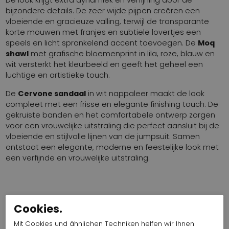
bijzondere details. De zeer wijde pijpen creëren een
vloeiende en gracieuze valling, terwijl de transparante
korte mouwen met franjes en subtiele lovertjes een
speels en licht sprankelend accent toevoegen. De
Moq
shawl
met grafische bloemenprint in lila, roze, blauw en
wit versterkt het kleurbeeld en geeft het geheel een
luchtige en artistieke touch.
De
Cervone sandaal
in wit nappaleer maakt de look
compleet met een frisse en elegante finishing touch. De
gekruiste banden en het comfortabele ontwerp zorgen
voor een vrouwelijke uitstraling die perfect aansluit bij de
vloeiende en stijlvolle lijnen van de jumpsuit. Samen
ontstaat een elegante, moderne en feestelijke look met
een verfijnde en vrouwelijke uitstraling.
Cookies.
MOQ SCHAL 510 CH-0104
Artikelnummer : 16351-1061
Mit Cookies und ähnlichen Techniken helfen wir Ihnen