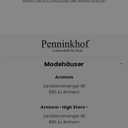
Sehen Sie sich alle Looks der Marke HIGH an
Modehäuser
Arnhem
Jansbinnensingel 11B
6811 AJ Arnhem
Arnhem • High Store •
Jansbinnensingel 11B
6811 AJ Arnhem