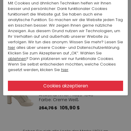
MARC CAIN TOP 112 AC 61.39 J14
Mit Cookies und ähnlichen Techniken helfen wir Ihnen
Artikelnummer : 16031-1049
besser und persönlicher. Dank funktionaler Cookies
Farbe: Creme Weiß
funktioniert die Website gut. Sie haben auch eine
analytische Funktion. So machen wir die Website jeden Tag
103,94 $
ein bisschen besser. Wir zeigen Ihnen gerne nützliche
Anzeigen. Aus diesem Grund nutzen wir Technologien, um
Ihr Verhalten auf und außerhalb unserer Website zu
HIGH ROCK 565 FRIGATE H20002-
verfolgen. Wir tun dies anonym. Wissen Sie mehr? Lesen Sie
05E61
hier
alles über unsere Cookie- und Datenschutzerklärung.
Artikelnummer : 16108-1026
Klicken Sie zum Akzeptieren auf „OK“. Wählen Sie
Farbe: Braun
ablehnen
? Dann platzieren wir nur funktionale Cookies.
Wenn Sie selbst entscheiden möchten, welche Cookies
170,52 $
341,05 $
gesetzt werden, klicken Sie
hier
.
CERVONE SANDALETTE NAPPA KISS
2356
Artikelnummer : 11920-1049
Farbe: Creme Weiß
105,90 $
264,76 $