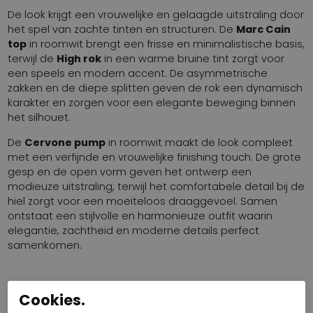
De look krijgt een vrouwelijke en gelaagde uitstraling door
het spel van zachte tinten en structuren. De
Marc Cain
top
in roomwit brengt een frisse en minimalistische basis,
terwijl de
High rok
in een warme bruine tint zorgt voor
een speels en modern accent. De asymmetrische
zakken en de diepe splitten geven de rok een dynamisch
karakter en zorgen voor een elegante beweging binnen
het silhouet.
De
Cervone pump
in roomwit maakt de look compleet
met een verfijnde en vrouwelijke finishing touch. De grote
gesp en de open vorm geven het ontwerp een
modieuze uitstraling, terwijl het comfortabele detail bij de
hiel zorgt voor een moeiteloos draaggevoel. Samen
ontstaat een stijlvolle en harmonieuze outfit waarin
elegantie, zachtheid en moderne details perfect
samenkomen.
Cookies.