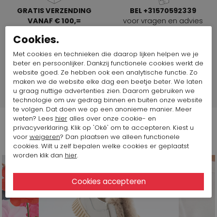
GRATIS VERZENDING
BEL +31570592339
VANAF € 100,=
voor vragen en advies
In Nederland, Duitsland en
Cookies.
België
Met cookies en technieken die daarop lijken helpen we je
beter en persoonlijker. Dankzij functionele cookies werkt de
SPAARPUNTEN
SHOP THE LOOK
website goed. Ze hebben ook een analytische functie. Zo
Spaar voor korting
Direct de mooiste
maken we de website elke dag een beetje beter. We laten
combinaties
u graag nuttige advertenties zien. Daarom gebruiken we
technologie om uw gedrag binnen en buiten onze website
te volgen. Dat doen we op een anonieme manier. Meer
weten? Lees
hier
alles over onze cookie- en
privacyverklaring. Klik op 'Oké' om te accepteren. Kiest u
Volg ons op
voor
weigeren
? Dan plaatsen we alleen functionele
cookies. Wilt u zelf bepalen welke cookies er geplaatst
worden klik dan
hier
.