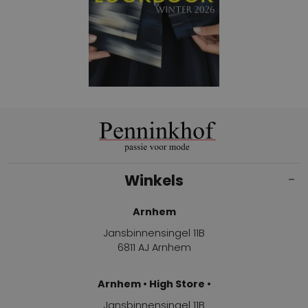
Winkels
Arnhem
Jansbinnensingel 11B
6811 AJ Arnhem
Arnhem • High Store •
Jansbinnensingel 11B