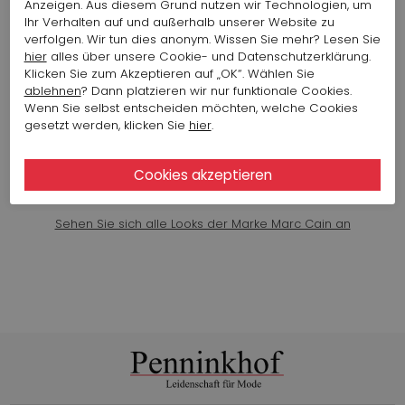
Anzeigen. Aus diesem Grund nutzen wir Technologien, um
207,90 $
Ihr Verhalten auf und außerhalb unserer Website zu
verfolgen. Wir tun dies anonym. Wissen Sie mehr? Lesen Sie
hier
alles über unsere Cookie- und Datenschutzerklärung.
Klicken Sie zum Akzeptieren auf „OK“. Wählen Sie
KENNEL & SCHMENGER SNEAKER 100
340100-0010-0590
ablehnen
? Dann platzieren wir nur funktionale Cookies.
Wenn Sie selbst entscheiden möchten, welche Cookies
Artikelnummer : 15816-1049
gesetzt werden, klicken Sie
hier
.
Farbe: Creme Weiß
207,32 $
345,53 $
Sehen Sie sich alle Looks der Marke Marc Cain an