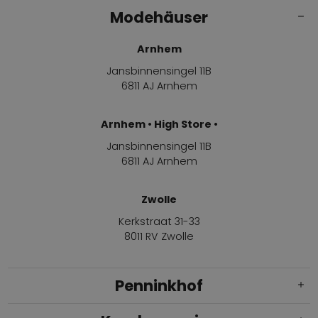
Modehäuser
Arnhem
Jansbinnensingel 11B
6811 AJ Arnhem
Arnhem • High Store •
Jansbinnensingel 11B
6811 AJ Arnhem
Zwolle
Kerkstraat 31-33
8011 RV Zwolle
Penninkhof