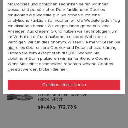
MARC CAIN BLUSE 404 AC 39.07
Mit Cookies und ähnlichen Techniken helfen wir Ihnen
M76
besser und persönlicher. Dank funktionaler Cookies
Artikelnummer : 15971-1003
funktioniert die Website gut. Sie haben auch eine
Farbe: Gelb
analytische Funktion. So machen wir die Website jeden Tag
149,72 $
299,44 $
ein bisschen besser. Wir zeigen Ihnen gerne nützliche
Anzeigen. Aus diesem Grund nutzen wir Technologien, um
Ihr Verhalten auf und außerhalb unserer Website zu
CAMBIO JEANS 5113 TESS 9049
verfolgen. Wir tun dies anonym. Wissen Sie mehr? Lesen Sie
0096-15
hier
alles über unsere Cookie- und Datenschutzerklärung.
Klicken Sie zum Akzeptieren auf „OK“. Wählen Sie
Artikelnummer : 15855-1007
Farbe: Weiß
ablehnen
? Dann platzieren wir nur funktionale Cookies.
Wenn Sie selbst entscheiden möchten, welche Cookies
184,87 $
gesetzt werden, klicken Sie
hier
.
KENNEL & SCHMENGER BALLERINA
NAPPA SILVER 100127-0010
Artikelnummer : 15811-1011
Farbe: Silber
172,73 $
287,88 $