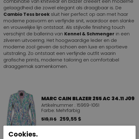
combinatie van knitwear en blazer creëert een moderne
gelaagdheid die zowel elegant als draagbaar is. De
Cambio Tess broek
sluit hier perfect op aan met haar
moderne pasvorm en verfijnde snit, waardoor een slanke
en vrouwelijke lijn ontstaat. Als stijlvolle finishing touch
verschijnt de ballerina van
Kennel & Schmenger
in een
zilveren uitvoering. Het hoogwaardige leder en de
moderne zool geven de schoen een luxe en sportieve
uitstraling. Zo ontstaat een verfijnde outfit waarin
grafische prints, moderne tailoring en comfortabel
draaggemak samenkomen.
MARC CAIN BLAZER 255 AC 34.11 J09
Artikelnummer : 15969-1061
Farbe: Mehrfarbig
259,55 $
519,11 $
Cookies.