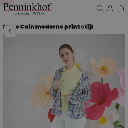
SALE
SALE
SALE
Suchen…
Marc Cain moderne print stijl