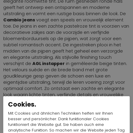
elegante roomwitte tint. De ruim gesneden ronde hals
geeft het ontwerp een ontspannen en moderne
uitstraling en vormt een rustige basis binnen de look. De
Cambio jeans
voegt een speels en vrouwelijk element
toe. De jeans in een zachte pastelroze tint is voorzien van
decoratieve zakjes aan de voorzijde en verfijnde
bloemenborduursels op de pijpen, wat zorgt voor een
subtiel romantisch accent. De ingestreken plooi in het
midden van de pijpen geeft het geheel een verzorgde
en elegante uitstraling. Als stijlvolle finishing touch
verschijnt de
AGL instapper
in gemêleerde beige tinten.
Het velours suède en de brede band met grote
goudkleurige gesp geven de schoen een luxe en
eigentijdse uitstraling, terwijl de leren voering zorgt voor
optimaal comfort. Zo ontstaat een zachte en elegante
look waarin lichte tinten, verfijnde details en vrouwelijke
accenten samenkomen.
Cookies.
Mit Cookies und ähnlichen Techniken helfen wir Ihnen
besser und persönlicher. Dank funktionaler Cookies
funktioniert die Website gut. Sie haben auch eine
MARC CAIN BLAZER 112 AC 37.04
analytische Funktion. So machen wir die Website jeden Tag