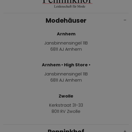
Modehäuser
Arnhem
Jansbinnensingel 11B
6811 AJ Arnhem
Arnhem • High Store •
Jansbinnensingel 11B
6811 AJ Arnhem
Zwolle
Kerkstraat 31-33
8011 RV Zwolle
Penninkhof