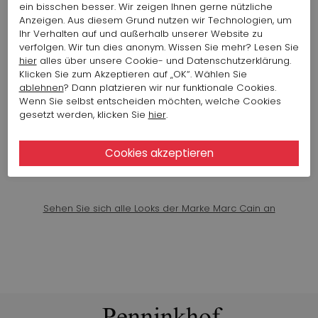
W70
ein bisschen besser. Wir zeigen Ihnen gerne nützliche
Artikelnummer : 16006-1049
Anzeigen. Aus diesem Grund nutzen wir Technologien, um
Farbe: Creme Weiß
Ihr Verhalten auf und außerhalb unserer Website zu
verfolgen. Wir tun dies anonym. Wissen Sie mehr? Lesen Sie
230,65 $
461,30 $
hier
alles über unsere Cookie- und Datenschutzerklärung.
Klicken Sie zum Akzeptieren auf „OK“. Wählen Sie
ablehnen
? Dann platzieren wir nur funktionale Cookies.
MARC CAIN TOP 112 AC 61.39 J14
Wenn Sie selbst entscheiden möchten, welche Cookies
Artikelnummer : 16031-1049
gesetzt werden, klicken Sie
hier
.
Farbe: Creme Weiß
103,94 $
Sehen Sie sich alle Looks der Marke Marc Cain an