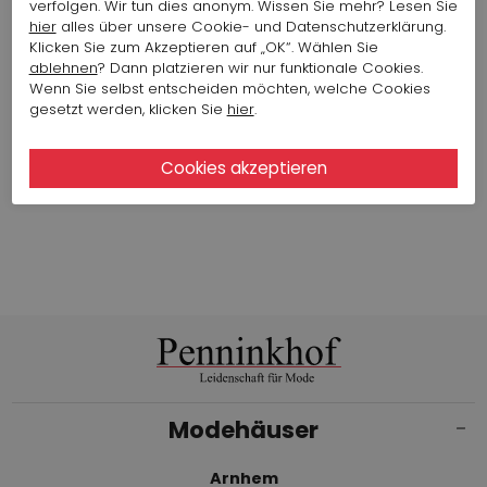
verfolgen. Wir tun dies anonym. Wissen Sie mehr? Lesen Sie
HIGH KLEID 482 FREYA S21866
hier
alles über unsere Cookie- und Datenschutzerklärung.
Artikelnummer : 16174-1072
Klicken Sie zum Akzeptieren auf „OK“. Wählen Sie
Farbe: Grün
ablehnen
? Dann platzieren wir nur funktionale Cookies.
187,26 $
Wenn Sie selbst entscheiden möchten, welche Cookies
374,52 $
gesetzt werden, klicken Sie
hier
.
Sehen Sie sich alle Looks der Marke HIGH an
Modehäuser
Arnhem