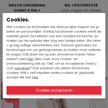
GRATIS VERZENDING
BEL +31570592339
VANAF € 100,=
voor vragen en advies
In Nederland, Duitsland en
Cookies.
België
Met cookies en technieken die daarop lijken helpen we je
beter en persoonlijker. Dankzij functionele cookies werkt de
SPAARPUNTEN
SHOP THE LOOK
website goed. Ze hebben ook een analytische functie. Zo
Spaar voor korting
Direct de mooiste
maken we de website elke dag een beetje beter. We laten
combinaties
u graag nuttige advertenties zien. Daarom gebruiken we
technologie om uw gedrag binnen en buiten onze website
te volgen. Dat doen we op een anonieme manier. Meer
weten? Lees
hier
alles over onze cookie- en
privacyverklaring. Klik op 'Oké' om te accepteren. Kiest u
Volg ons op
voor
weigeren
? Dan plaatsen we alleen functionele
cookies. Wilt u zelf bepalen welke cookies er geplaatst
worden klik dan
hier
.