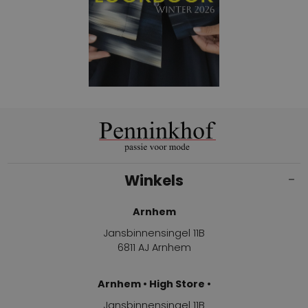
Winkels
Arnhem
Jansbinnensingel 11B
6811 AJ Arnhem
Arnhem • High Store •
Jansbinnensingel 11B