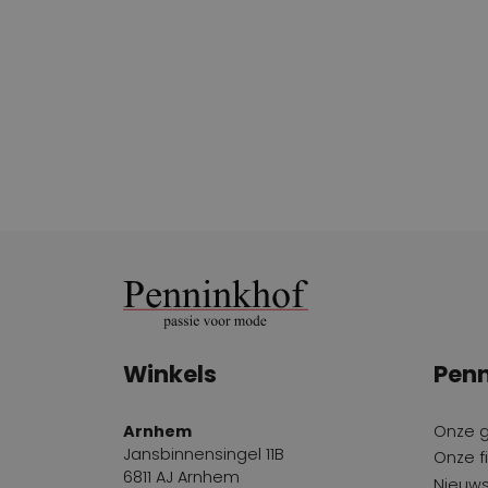
Winkels
Penn
Arnhem
Onze 
Jansbinnensingel 11B
Onze fi
6811 AJ Arnhem
Nieuws