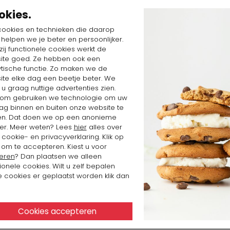
met exclusieve, hoogwaardige en duurzame merken. In ons fam
okies.
acht en service op het allerhoogste niveau – vóór, tijdens én
cookies en technieken die daarop
n helpen we je beter en persoonlijker.
arom nemen wij de tijd om u te adviseren over wat écht bij u p
ij functionele cookies werkt de
liteit en duurzaamheid combineren. U vindt bij ons onder an
ite goed. Ze hebben ook een
outure, Annette Görtz, Cambio, Rundholz,
en
ML Collectio
ytische functie. Zo maken we de
ite elke dag een beetje beter. We
 bieden wij een verfijnd aanbod van internationale labels z
 u graag nuttige advertenties zien.
Cervone
.
om gebruiken we technologie om uw
ag binnen en buiten onze website te
 duurzame mode, streven wij er elke dag opnieuw naar om s
en. Dat doen we op een anonieme
passie voor mode te beleven en te delen.
er. Meer weten? Lees
hier
alles over
cookie- en privacyverklaring. Klik op
 om te accepteren. Kiest u voor
eren
? Dan plaatsen we alleen
ionele cookies. Wilt u zelf bepalen
 cookies er geplaatst worden klik dan
Volg ons op