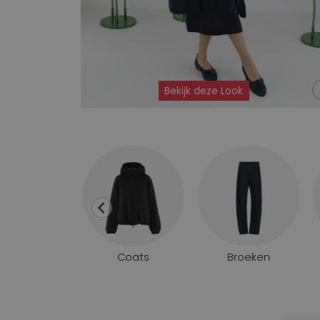
Bekijk deze Look
Pullovers
Coats
Broeken