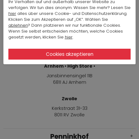
Ihr Verhalten auf und außerhalb unserer Website zu
verfolgen. Wir tun dies anonym. Wissen Sie mehr? Lesen Sie
hier
alles über unsere Cookie- und Datenschutzerklärung.
Modehäuser
Klicken Sie zum Akzeptieren auf „OK“. Wählen Sie
ablehnen
? Dann platzieren wir nur funktionale Cookies.
Wenn Sie selbst entscheiden möchten, welche Cookies
Arnhem
gesetzt werden, klicken Sie
hier
.
Jansbinnensingel 11B
6811 AJ Arnhem
Arnhem • High Store •
Jansbinnensingel 11B
6811 AJ Arnhem
Zwolle
Kerkstraat 31-33
8011 RV Zwolle
Penninkhof