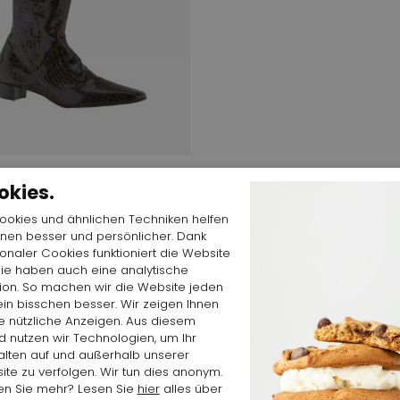
 $
214,35 $
okies.
ino's
31 COCO TDM
Cookies und ähnlichen Techniken helfen
hnen besser und persönlicher. Dank
ionaler Cookies funktioniert die Website
Sie haben auch eine analytische
tion. So machen wir die Website jeden
in bisschen besser. Wir zeigen Ihnen
e nützliche Anzeigen. Aus diesem
 nutzen wir Technologien, um Ihr
alten auf und außerhalb unserer
te zu verfolgen. Wir tun dies anonym.
en Sie mehr? Lesen Sie
hier
alles über