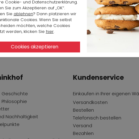
re Cookie- und Datenschutzerklärung.
en Sie zum Akzeptieren auf „OK“.
en Sie
ablehnen
? Dann platzieren wir
unktionale Cookies. Wenn Sie selbst
cheiden möchten, welche Cookies
zt werden, klicken Sie
hier
.
inkhof
Kundenservice
 Geschichte
Einkaufen in Ihrer eigenen W
 Philosophie
Versandkosten
tter
Bestellen
und Nachhaltigkeit
Telefonisch bestellen
lpunkte
Versand
Bezahlen