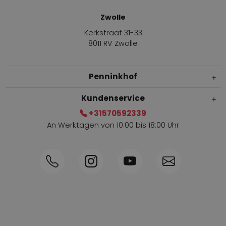
Zwolle
Kerkstraat 31-33
8011 RV Zwolle
Penninkhof
Kundenservice
+31570592339
An Werktagen von 10:00 bis 18:00 Uhr
Innerhalb von 1-3 Tagen geliefert
Telefon +31570592339
Sammelpunkte
Shop the Look