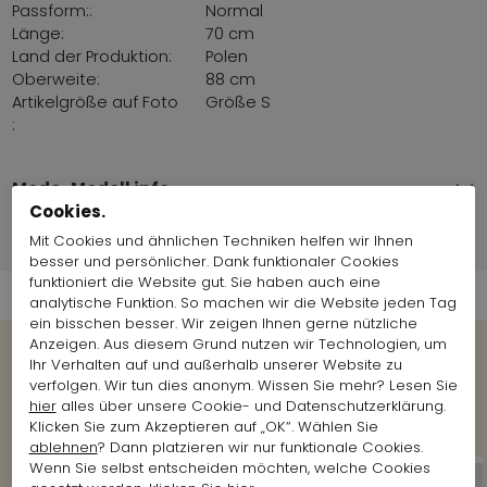
Passform::
Normal
Länge:
70 cm
Land der Produktion:
Polen
Oberweite:
88 cm
Artikelgröße auf Foto
Größe S
:
Mode-Modell info
Cookies.
Mit Cookies und ähnlichen Techniken helfen wir Ihnen
Versandinformationen
besser und persönlicher. Dank funktionaler Cookies
funktioniert die Website gut. Sie haben auch eine
analytische Funktion. So machen wir die Website jeden Tag
ein bisschen besser. Wir zeigen Ihnen gerne nützliche
Anzeigen. Aus diesem Grund nutzen wir Technologien, um
Ihr Verhalten auf und außerhalb unserer Website zu
Weitere Looks der Marke anzeigen
verfolgen. Wir tun dies anonym. Wissen Sie mehr? Lesen Sie
Rundholz
hier
alles über unsere Cookie- und Datenschutzerklärung.
Klicken Sie zum Akzeptieren auf „OK“. Wählen Sie
ablehnen
? Dann platzieren wir nur funktionale Cookies.
Wenn Sie selbst entscheiden möchten, welche Cookies