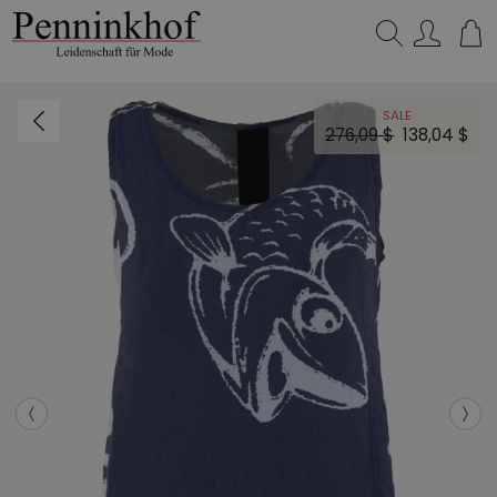
Suchen…
SALE
276,09 $
138,04 $