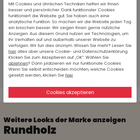
Mit Cookies und ähnlichen Techniken helfen wir Ihnen
Material:
100% Baumwolle
besser und persönlicher. Dank funktionaler Cookies
Passform::
Gut
funktioniert die Website gut. Sie haben auch eine
Länge:
60 cm
analytische Funktion. So machen wir die Website jeden Tag
Land der Produktion:
China
ein bisschen besser. Wir zeigen Ihnen gerne nützliche
Oberweite:
160 cm
Anzeigen. Aus diesem Grund nutzen wir Technologien, um
Artikelgröße auf Foto
Größe S
Ihr Verhalten auf und außerhalb unserer Website zu
:
verfolgen. Wir tun dies anonym. Wissen Sie mehr? Lesen Sie
hier
alles über unsere Cookie- und Datenschutzerklärung.
Klicken Sie zum Akzeptieren auf „OK“. Wählen Sie
ablehnen
? Dann platzieren wir nur funktionale Cookies.
Mode-Modell info
Wenn Sie selbst entscheiden möchten, welche Cookies
gesetzt werden, klicken Sie
hier
.
Versandinformationen
Weitere Looks der Marke anzeigen
Rundholz