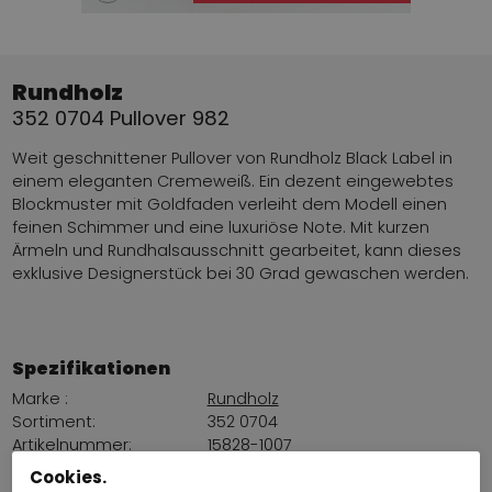
Rundholz
352 0704 Pullover 982
Weit geschnittener Pullover von Rundholz Black Label in
einem eleganten Cremeweiß. Ein dezent eingewebtes
Blockmuster mit Goldfaden verleiht dem Modell einen
feinen Schimmer und eine luxuriöse Note. Mit kurzen
Ärmeln und Rundhalsausschnitt gearbeitet, kann dieses
exklusive Designerstück bei 30 Grad gewaschen werden.
Spezifikationen
Marke :
Rundholz
Sortiment:
352 0704
Artikelnummer:
15828-1007
Farbe:
Creme Weiß
Cookies.
Lieferantenfarbe:
982