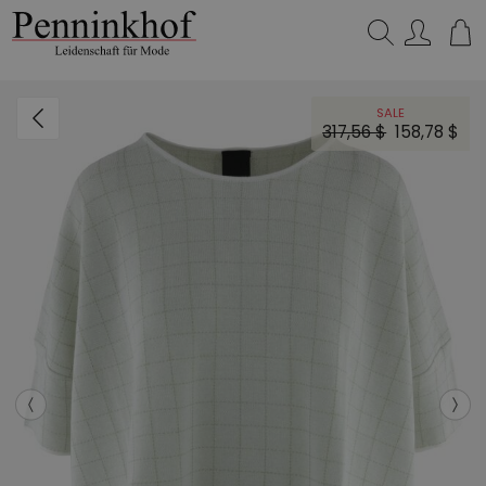
Suchen…
SALE
317,56 $
158,78 $