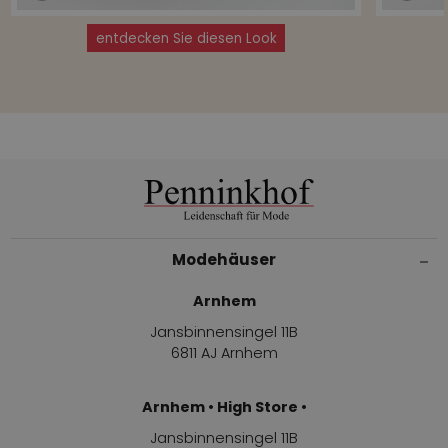
entdecken Sie diesen Look
Modehäuser
Arnhem
Jansbinnensingel 11B
6811 AJ Arnhem
Arnhem • High Store •
Jansbinnensingel 11B