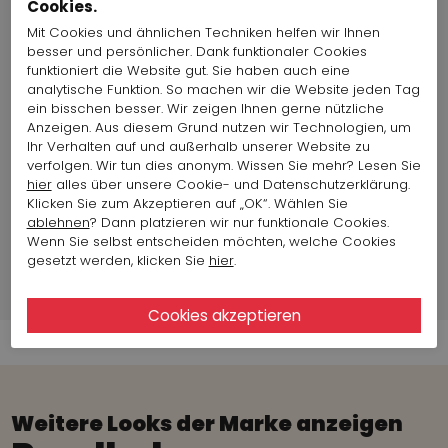
Cookies.
Lieferantenfarbe:
480
Mit Cookies und ähnlichen Techniken helfen wir Ihnen
Material:
64% Viskose, 32% Polyamid, 4%
besser und persönlicher. Dank funktionaler Cookies
Elastan
funktioniert die Website gut. Sie haben auch eine
Passform::
bedeckt das Knie
analytische Funktion. So machen wir die Website jeden Tag
Länge:
80 cm
ein bisschen besser. Wir zeigen Ihnen gerne nützliche
Land der Produktion:
China
Anzeigen. Aus diesem Grund nutzen wir Technologien, um
Artikelgröße auf Foto
Größe S
Ihr Verhalten auf und außerhalb unserer Website zu
:
verfolgen. Wir tun dies anonym. Wissen Sie mehr? Lesen Sie
hier
alles über unsere Cookie- und Datenschutzerklärung.
Taillen- / Hüftgröße:
78 cm - 116 cm
Klicken Sie zum Akzeptieren auf „OK“. Wählen Sie
ablehnen
? Dann platzieren wir nur funktionale Cookies.
Wenn Sie selbst entscheiden möchten, welche Cookies
Mode-Modell info
gesetzt werden, klicken Sie
hier
.
Versandinformationen
Weitere Looks der Marke anzeigen