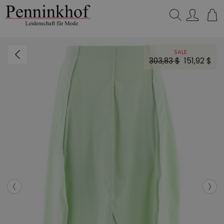
Suchen…
SALE
303,83 $
151,92 $