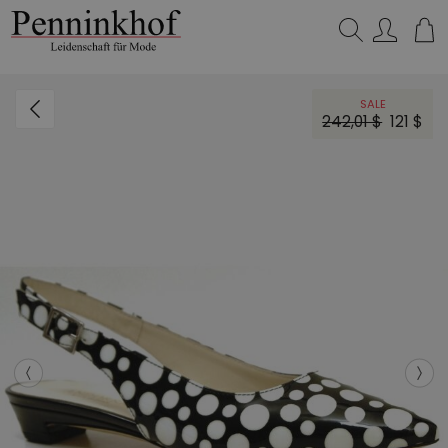
Suchen…
SALE
242,01 $
121 $