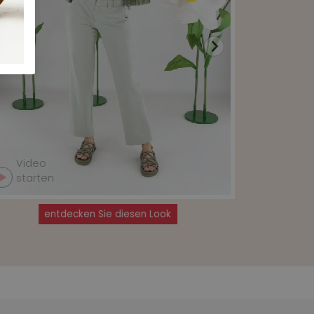
Video
Video
starten
starte
entdecken Sie diesen Look