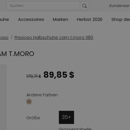
Kundenser
huhe
Accessoires
Marken
Herbst 2026
Shop der
Blusen
Pumps
Ribkoff
lz
High
ML Collections
Cambio
nas
Tuniken
Sandaletten
ioso
Prezioso Halbschuhe cam t.moro 1180
ections
ections
Cambio
Cambio
High
Mäntel / Jacken
ler
CAM T.MORO
ain
Kennel & Schmenger
Cervone
e
Marc Cain
Evaluna
89,85 $
Arche
ain
179,71 $
High
Andere Farben
35+
Größe
Grössentabelle