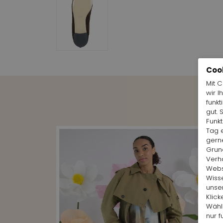
Coo
Mit 
wir I
funkt
gut. 
Funk
Tag e
gern
Grund
Verh
Websi
Wiss
unse
Klick
Wähl
nur f