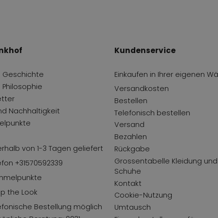
nkhof
Kundenservice
 Geschichte
Einkaufen in Ihrer eigenen W
 Philosophie
Versandkosten
tter
Bestellen
und Nachhaltigkeit
Telefonisch bestellen
lpunkte
Versand
Bezahlen
erhalb von 1-3 Tagen geliefert
Rückgabe
Grossentabelle Kleidung und
efon +31570592339
Schuhe
mmelpunkte
Kontakt
p the Look
Cookie-Nutzung
efonische Bestellung möglich
Umtausch