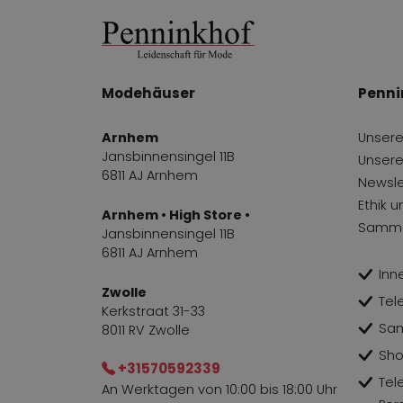
Modehäuser
Penni
Arnhem
Unsere
Jansbinnensingel 11B
Unsere
6811 AJ Arnhem
Newsle
Ethik 
Arnhem • High Store •
Samme
Jansbinnensingel 11B
6811 AJ Arnhem
Inn
Zwolle
Tel
Kerkstraat 31-33
Sa
8011 RV Zwolle
Sho
+31570592339
Tel
An Werktagen von 10:00 bis 18:00 Uhr