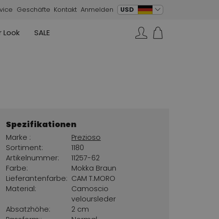
Sprache ändern
USD
vice
Geschäfte
Kontakt
Anmelden
 Look
SALE
Röcke
Sneaker
Rundholz
Annette Görtz
Rundholz
Suchen…
Strickwesten
Moq
Annette Görtz
Kleider
Cervone
La Cabala
Cristian Daniel
Spezifikationen
Marc Cain
Marke :
Prezioso
AGL
Sortiment:
1180
Artikelnummer:
11257-62
Farbe:
Mokka Braun
Lieferantenfarbe:
CAM T.MORO
Material:
Camoscio
veloursleder
Absatzhöhe:
2 cm