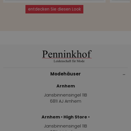
entdecken Sie diesen Look
Modehäuser
Arnhem
Jansbinnensingel 11B
6811 AJ Arnhem
Arnhem • High Store •
Jansbinnensingel 11B