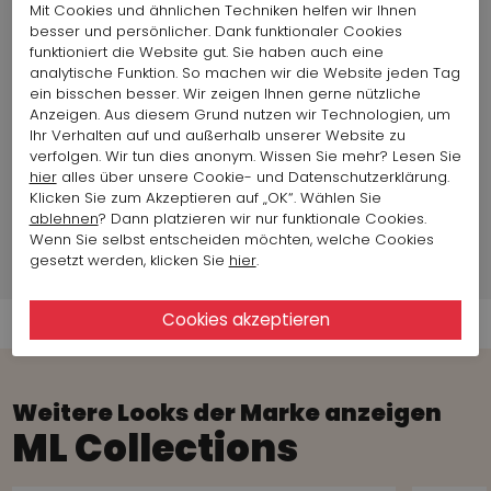
Länge:
65 cm
Mit Cookies und ähnlichen Techniken helfen wir Ihnen
Land der Produktion:
Holland
besser und persönlicher. Dank funktionaler Cookies
Oberweite:
88 cm
funktioniert die Website gut. Sie haben auch eine
analytische Funktion. So machen wir die Website jeden Tag
Artikelgröße auf Foto
Größe 36
ein bisschen besser. Wir zeigen Ihnen gerne nützliche
:
Anzeigen. Aus diesem Grund nutzen wir Technologien, um
Ihr Verhalten auf und außerhalb unserer Website zu
verfolgen. Wir tun dies anonym. Wissen Sie mehr? Lesen Sie
Mode-Modell info
hier
alles über unsere Cookie- und Datenschutzerklärung.
Klicken Sie zum Akzeptieren auf „OK“. Wählen Sie
Markeninformationen
ablehnen
? Dann platzieren wir nur funktionale Cookies.
Wenn Sie selbst entscheiden möchten, welche Cookies
gesetzt werden, klicken Sie
hier
.
Versandinformationen
Weitere Looks der Marke anzeigen
ML Collections