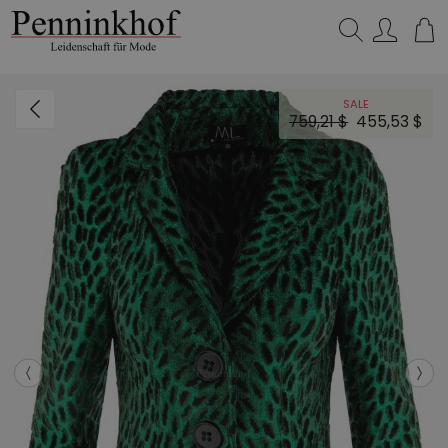
Suchen…
SALE
759,21 $
455,53 $