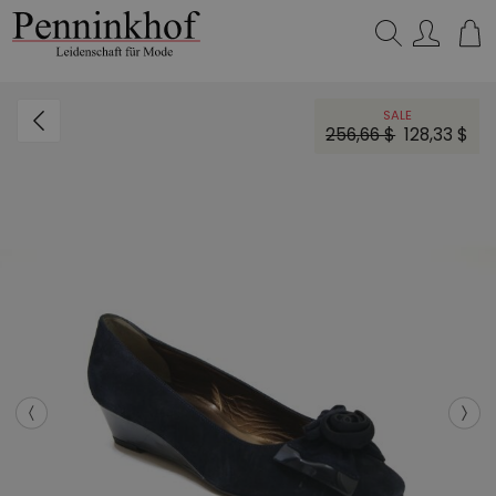
Suchen…
SALE
256,66 $
128,33 $