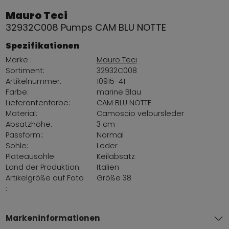
Mauro Teci
32932C008 Pumps CAM BLU NOTTE
Spezifikationen
Marke :
Mauro Teci
Sortiment:
32932C008
Artikelnummer:
10915-41
Farbe:
marine Blau
Lieferantenfarbe:
CAM BLU NOTTE
Material:
Camoscio veloursleder
Absatzhöhe:
3 cm
Passform::
Normal
Sohle:
Leder
Plateausohle:
Keilabsatz
Land der Produktion:
Italien
Artikelgröße auf Foto
Größe 38
:
Markeninformationen