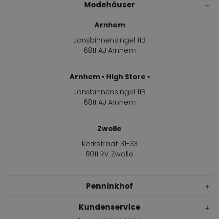
Modehäuser
Arnhem
Jansbinnensingel 11B
6811 AJ Arnhem
Arnhem • High Store •
Jansbinnensingel 11B
6811 AJ Arnhem
Zwolle
Kerkstraat 31-33
8011 RV Zwolle
Penninkhof
Kundenservice