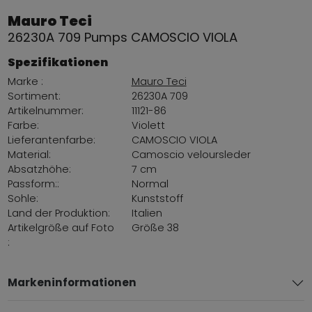
Mauro Teci
26230A 709 Pumps CAMOSCIO VIOLA
Spezifikationen
Marke :
Mauro Teci
Sortiment:
26230A 709
Artikelnummer:
11121-86
Farbe:
Violett
Lieferantenfarbe:
CAMOSCIO VIOLA
Material:
Camoscio veloursleder
Absatzhöhe:
7 cm
Passform::
Normal
Sohle:
Kunststoff
Land der Produktion:
Italien
Artikelgröße auf Foto
Größe 38
:
Markeninformationen