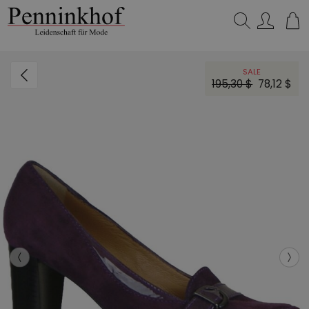
Suchen…
SALE
195,30 $
78,12 $