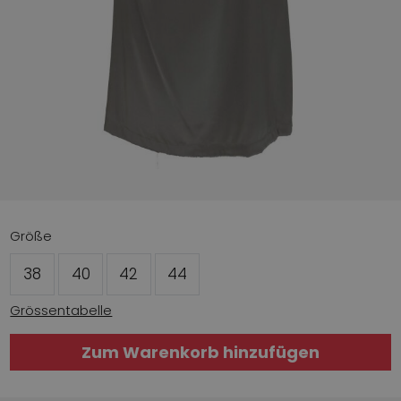
Größe
38
40
42
44
Grössentabelle
Zum Warenkorb hinzufügen