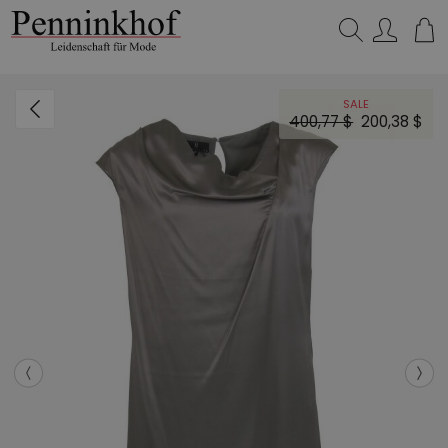
Suchen…
SALE
400,77 $
200,38 $