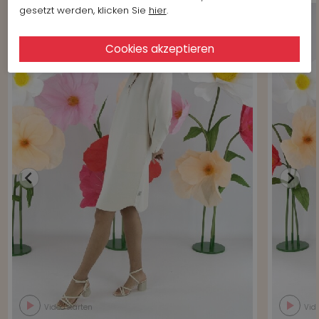
gesetzt werden, klicken Sie
hier
.
Video starten
Vide