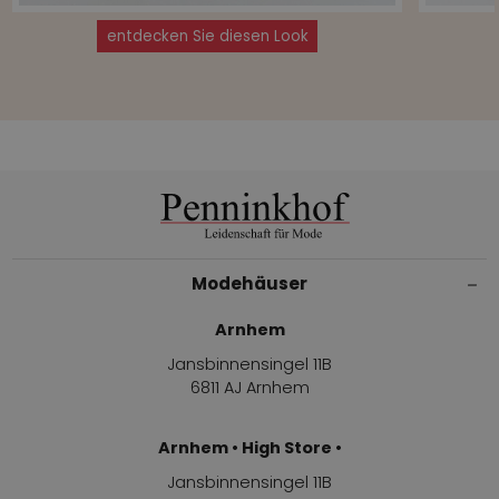
entdecken Sie diesen Look
Modehäuser
Arnhem
Jansbinnensingel 11B
6811 AJ Arnhem
Arnhem • High Store •
Jansbinnensingel 11B