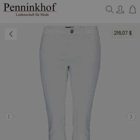
Suchen…
216,07 $