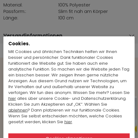
Material:
100% Polyester
Passform::
Slim fit nah am Körper
Länge:
100 cm
Versandinformationen
Cookies.
Mit Cookies und ähnlichen Techniken helfen wir Ihnen
besser und persönlicher. Dank funktionaler Cookies
funktioniert die Website gut. Sie haben auch eine
analytische Funktion. So machen wir die Website jeden Tag
Weitere Looks der Marke anzeigen
ein bisschen besser. Wir zeigen Ihnen gerne nützliche
Marc Cain
Anzeigen. Aus diesem Grund nutzen wir Technologien, um
Ihr Verhalten auf und außerhalb unserer Website zu
verfolgen. Wir tun dies anonym. Wissen Sie mehr? Lesen Sie
hier
alles über unsere Cookie- und Datenschutzerklärung.
Klicken Sie zum Akzeptieren auf „OK“. Wählen Sie
ablehnen
? Dann platzieren wir nur funktionale Cookies.
Wenn Sie selbst entscheiden möchten, welche Cookies
gesetzt werden, klicken Sie
hier
.