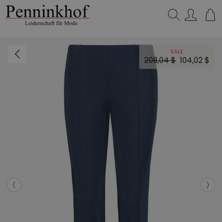
Suchen…
SALE
208,04 $
104,02 $