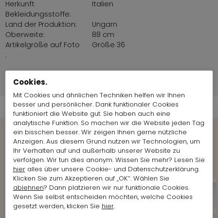
Herkunft
Italien
Bekleidungsstoffe:
Land der Produktion:
Ungarn
Oberweite:
88 cm
Artikelgröße auf Foto
Größe 36
:
Cookies.
Versandinformationen
Mit Cookies und ähnlichen Techniken helfen wir Ihnen
besser und persönlicher. Dank funktionaler Cookies
funktioniert die Website gut. Sie haben auch eine
analytische Funktion. So machen wir die Website jeden Tag
ein bisschen besser. Wir zeigen Ihnen gerne nützliche
Anzeigen. Aus diesem Grund nutzen wir Technologien, um
Weitere Looks der Marke anzeigen
Ihr Verhalten auf und außerhalb unserer Website zu
Marc Cain
verfolgen. Wir tun dies anonym. Wissen Sie mehr? Lesen Sie
hier
alles über unsere Cookie- und Datenschutzerklärung.
Klicken Sie zum Akzeptieren auf „OK“. Wählen Sie
ablehnen
? Dann platzieren wir nur funktionale Cookies.
Wenn Sie selbst entscheiden möchten, welche Cookies
gesetzt werden, klicken Sie
hier
.