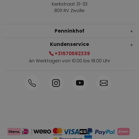
Kerkstraat 31-33
8011 RV Zwolle
Penninkhof
Kundenservice
+31570592339
An Werktagen von 10:00 bis 18:00 Uhr
Innerhalb von 1-3 Tagen geliefert
Telefon +31570592339
Sammelpunkte
Shop the Look
Telefonische Bestellung möglich
Persönliche Beratung: 0031-570592339