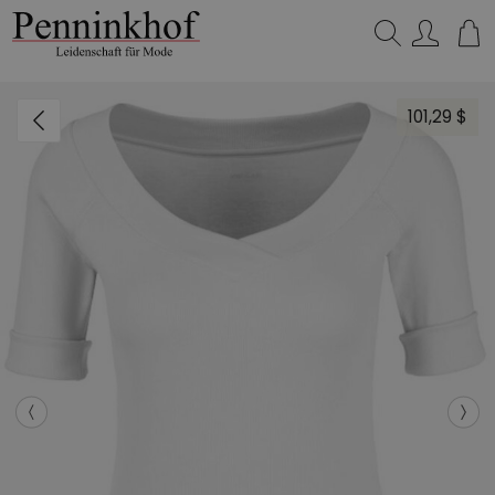
Suchen…
101,29 $