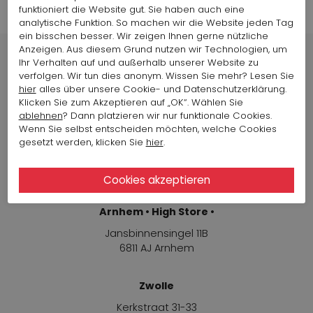
funktioniert die Website gut. Sie haben auch eine
analytische Funktion. So machen wir die Website jeden Tag
ein bisschen besser. Wir zeigen Ihnen gerne nützliche
Anzeigen. Aus diesem Grund nutzen wir Technologien, um
Ihr Verhalten auf und außerhalb unserer Website zu
verfolgen. Wir tun dies anonym. Wissen Sie mehr? Lesen Sie
hier
alles über unsere Cookie- und Datenschutzerklärung.
Klicken Sie zum Akzeptieren auf „OK“. Wählen Sie
Modehäuser
ablehnen
? Dann platzieren wir nur funktionale Cookies.
Wenn Sie selbst entscheiden möchten, welche Cookies
Arnhem
gesetzt werden, klicken Sie
hier
.
Jansbinnensingel 11B
6811 AJ Arnhem
Arnhem • High Store •
Jansbinnensingel 11B
6811 AJ Arnhem
Zwolle
Kerkstraat 31-33