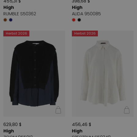
455,31 $
398,68 $
High
High
RUMBLE S50362
ALIDA 950085
Herbst 2026
Herbst 2026
629,80 $
456,46 $
High
High