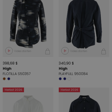
Video starten
Video starten
398,68 $
340,90 $
High
High
FLOTILLA S50357
PLAYFULL 950084
Herbst 2026
Herbst 2026