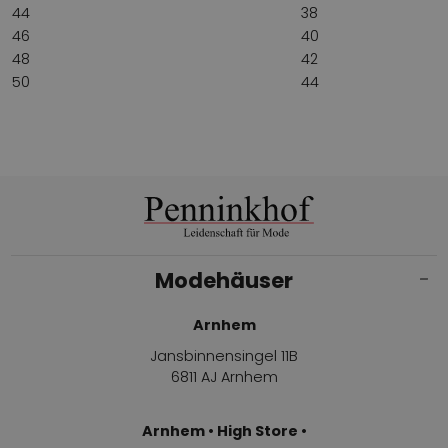
44
38
46
40
48
42
50
44
Modehäuser
Arnhem
Jansbinnensingel 11B
6811 AJ Arnhem
Arnhem • High Store •