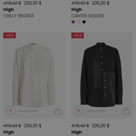
478,42 $
239,20 $
478,42 $
239,20 $
High
High
CHILLY 950063
CANTER S50335
SALE
SALE
Video starten
Video starten
478,42 $
239,20 $
478,42 $
239,20 $
High
High