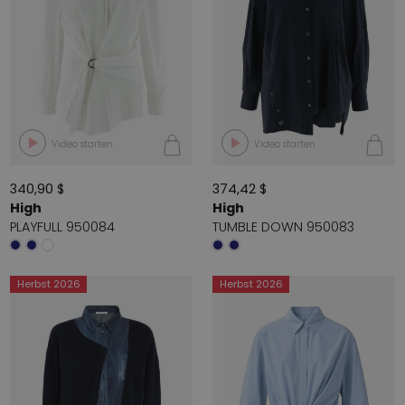
Video starten
Video starten
340,90 $
374,42 $
High
High
PLAYFULL 950084
TUMBLE DOWN 950083
Herbst 2026
Herbst 2026