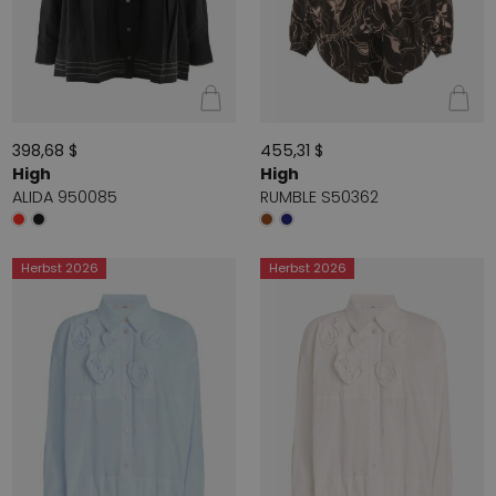
398,68 $
455,31 $
High
High
ALIDA 950085
RUMBLE S50362
Herbst 2026
Herbst 2026