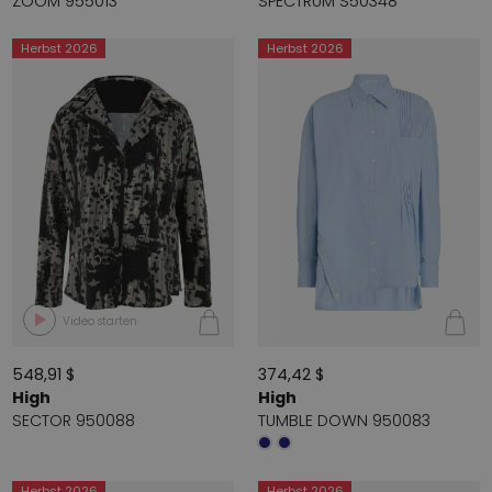
ZOOM 955013
SPECTRUM S50348
Herbst 2026
Herbst 2026
Video starten
548,91 $
374,42 $
High
High
SECTOR 950088
TUMBLE DOWN 950083
Herbst 2026
Herbst 2026