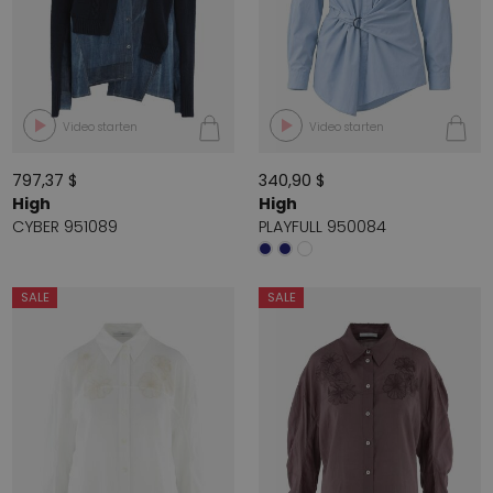
Video starten
Video starten
797,37 $
340,90 $
High
High
CYBER 951089
PLAYFULL 950084
SALE
SALE