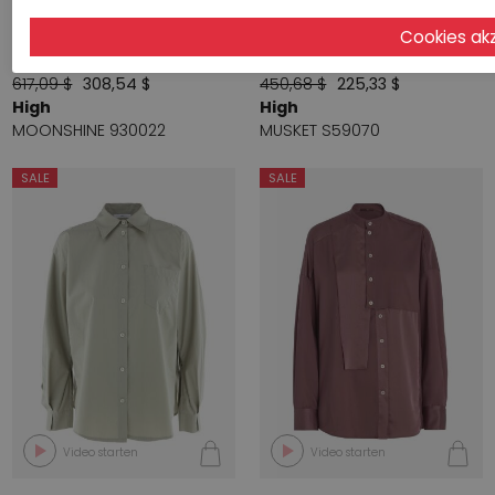
Video starten
Video starten
617,09 $
308,54 $
450,68 $
225,33 $
High
High
MOONSHINE 930022
MUSKET S59070
SALE
SALE
Video starten
Video starten