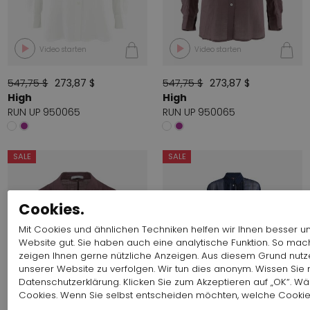
Video starten
Video starten
547,75 $
273,87 $
547,75 $
273,87 $
High
High
RUN UP 950065
RUN UP 950065
SALE
SALE
Cookies.
Mit Cookies und ähnlichen Techniken helfen wir Ihnen besser und
Website gut. Sie haben auch eine analytische Funktion. So mac
zeigen Ihnen gerne nützliche Anzeigen. Aus diesem Grund nutz
unserer Website zu verfolgen. Wir tun dies anonym. Wissen Sie
Datenschutzerklärung. Klicken Sie zum Akzeptieren auf „OK“. W
Cookies. Wenn Sie selbst entscheiden möchten, welche Cookies