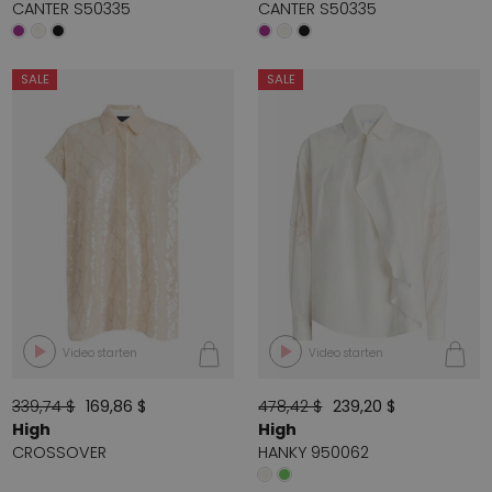
CANTER S50335
CANTER S50335
SALE
SALE
Video starten
Video starten
339,74 $
169,86 $
478,42 $
239,20 $
High
High
CROSSOVER
HANKY 950062