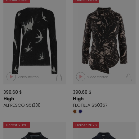
Video starten
Video starten
398,68 $
398,68 $
High
High
ALFRESCO S51338
FLOTILLA S50357
Herbst 2026
Herbst 2026