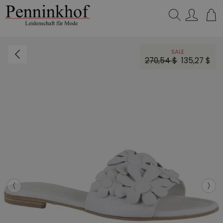
Suchen…
SALE
270,54 $
135,27 $