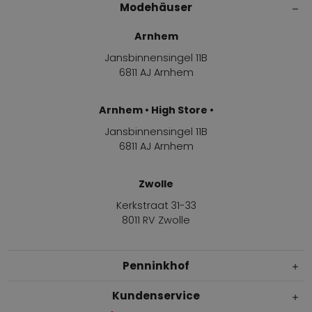
Modehäuser
Arnhem
Jansbinnensingel 11B
6811 AJ Arnhem
Arnhem • High Store •
Jansbinnensingel 11B
6811 AJ Arnhem
Zwolle
Kerkstraat 31-33
8011 RV Zwolle
Penninkhof
Kundenservice