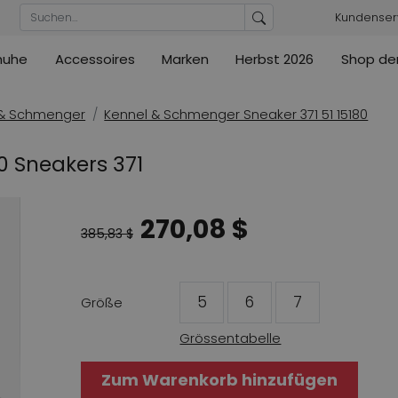
Kundenser
huhe
Accessoires
Marken
Herbst 2026
Shop der
Blusen
Pumps
Ribkoff
lz
High
ML Collections
Cambio
nas
Tuniken
Sandaletten
 & Schmenger
Kennel & Schmenger Sneaker 371 51 15180
ections
ections
Cambio
Cambio
High
Mäntel / Jacken
ler
80 Sneakers 371
ain
Kennel & Schmenger
Cervone
e
Marc Cain
Evaluna
270,08 $
Arche
ain
385,83 $
High
5
6
7
Größe
Grössentabelle
Zum Warenkorb hinzufügen