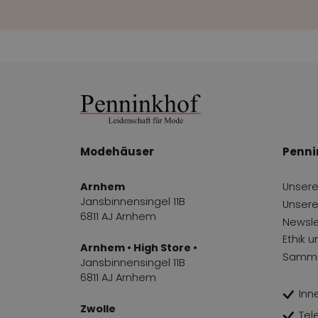
Modehäuser
Penni
Arnhem
Unsere
Jansbinnensingel 11B
Unsere
6811 AJ Arnhem
Newsle
Ethik 
Arnhem • High Store •
Samme
Jansbinnensingel 11B
6811 AJ Arnhem
Inn
Zwolle
Tel