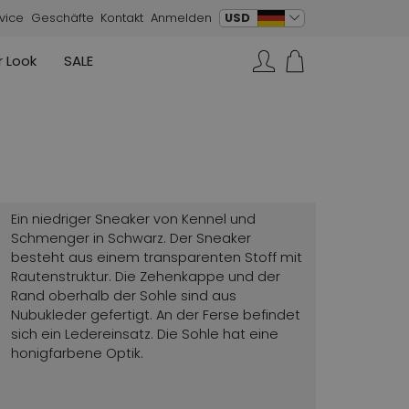
Sprache ändern
USD
vice
Geschäfte
Kontakt
Anmelden
 Look
SALE
Röcke
Sneaker
Rundholz
Annette Görtz
Rundholz
Suchen…
Strickwesten
Moq
Annette Görtz
Kleider
Cervone
La Cabala
Cristian Daniel
Ein niedriger Sneaker von Kennel und
Marc Cain
Schmenger in Schwarz. Der Sneaker
besteht aus einem transparenten Stoff mit
AGL
Rautenstruktur. Die Zehenkappe und der
Rand oberhalb der Sohle sind aus
Nubukleder gefertigt. An der Ferse befindet
sich ein Ledereinsatz. Die Sohle hat eine
honigfarbene Optik.