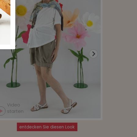
Video
Video
starten
starte
entdecken Sie diesen Look