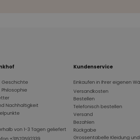
nkhof
Kundenservice
 Geschichte
Einkaufen in Ihrer eigenen W
 Philosophie
Versandkosten
tter
Bestellen
und Nachhaltigkeit
Telefonisch bestellen
lpunkte
Versand
Bezahlen
erhalb von 1-3 Tagen geliefert
Rückgabe
Grossentabelle Kleidung und
efon +31570592339