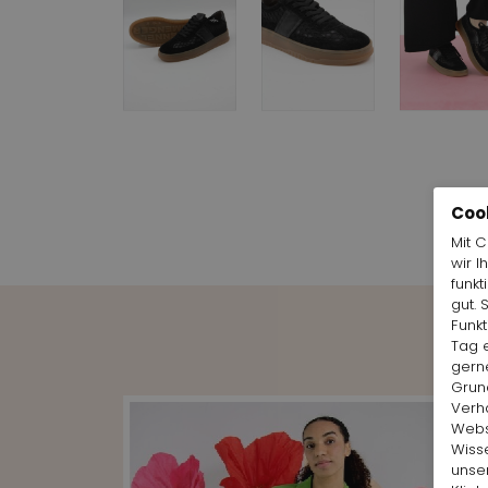
Coo
Mit 
wir I
funkt
gut. 
Funk
Tag e
gern
Grund
Verh
Websi
Wiss
unse