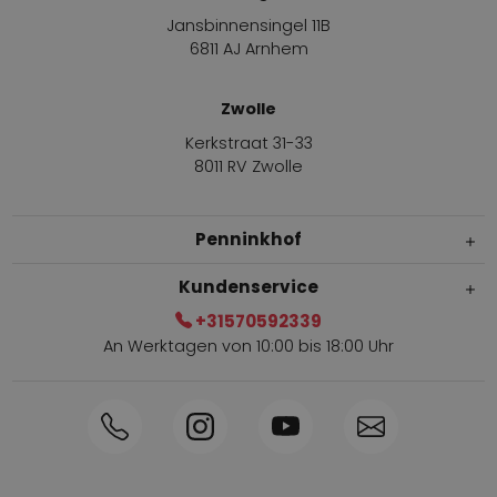
Jansbinnensingel 11B
6811 AJ Arnhem
Zwolle
Kerkstraat 31-33
8011 RV Zwolle
Penninkhof
Kundenservice
+31570592339
An Werktagen von 10:00 bis 18:00 Uhr
Innerhalb von 1-3 Tagen geliefert
Telefon +31570592339