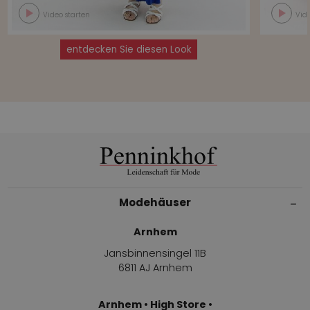
Video starten
Vide
entdecken Sie diesen Look
Modehäuser
Arnhem
Jansbinnensingel 11B
6811 AJ Arnhem
Arnhem • High Store •