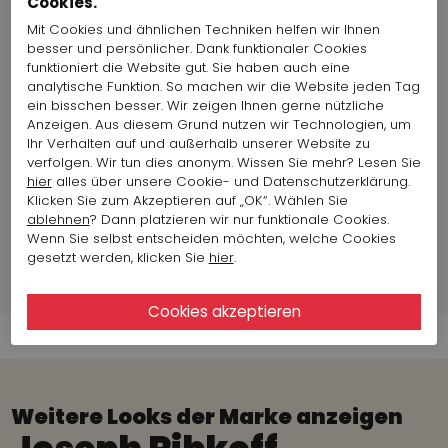
Cookies.
Material:
96% Polyester, 4% Spandex
Passform::
Normal
Mit Cookies und ähnlichen Techniken helfen wir Ihnen
Länge:
110 cm
besser und persönlicher. Dank funktionaler Cookies
Land der Produktion:
Bulgarien
funktioniert die Website gut. Sie haben auch eine
analytische Funktion. So machen wir die Website jeden Tag
Oberweite:
98 cm
ein bisschen besser. Wir zeigen Ihnen gerne nützliche
Artikelgröße auf Foto
Größe 36
Anzeigen. Aus diesem Grund nutzen wir Technologien, um
:
Ihr Verhalten auf und außerhalb unserer Website zu
verfolgen. Wir tun dies anonym. Wissen Sie mehr? Lesen Sie
hier
alles über unsere Cookie- und Datenschutzerklärung.
Mode-Modell info
Klicken Sie zum Akzeptieren auf „OK“. Wählen Sie
ablehnen
? Dann platzieren wir nur funktionale Cookies.
Markeninformationen
Wenn Sie selbst entscheiden möchten, welche Cookies
gesetzt werden, klicken Sie
hier
.
Versandinformationen
Weitere Looks der Marke anzeigen