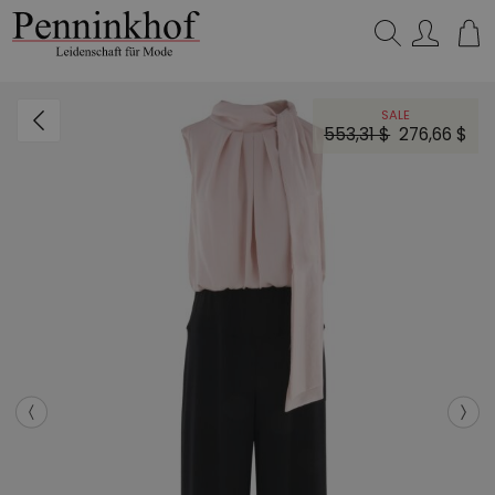
Suchen…
SALE
553,31 $
276,66 $