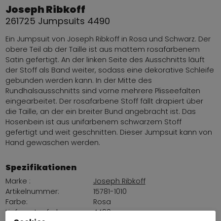
Joseph Ribkoff
261725 Jumpsuits 4490
Ein Jumpsuit von Joseph Ribkoff in Rosa und Schwarz. Der
obere Teil ab der Taille ist aus mattem rosafarbenem
Satin gefertigt. An der linken Seite des Ausschnitts läuft
der Stoff als Band weiter, sodass eine dekorative Schleife
gebunden werden kann. In der Mitte des
Rundhalsausschnitts sind vorne mehrere Plisseefalten
eingearbeitet. Der rosafarbene Stoff fällt drapiert über
die Taille, an der ein breiter Bund angebracht ist. Das
Hosenbein ist aus unifarbenem schwarzem Stoff
gefertigt und weit geschnitten. Dieser Jumpsuit kann von
Hand gewaschen werden.
Spezifikationen
Marke :
Joseph Ribkoff
Artikelnummer:
15781-1010
Farbe:
Rosa
Lieferantenfarbe:
4490