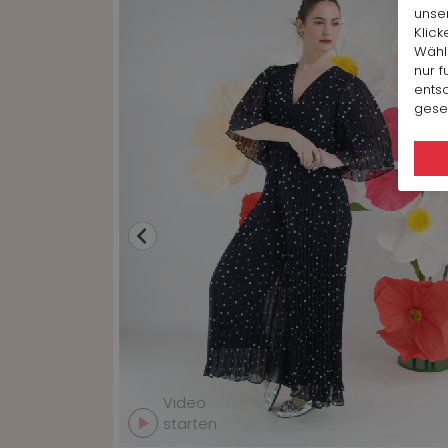
unse
Klick
Wähl
nur f
ents
geset
Video
starten