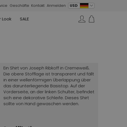
Sprache ändern
USD
vice
Geschäfte
Kontakt
Anmelden
 Look
SALE
Röcke
Sneaker
Rundholz
Annette Görtz
Rundholz
Suchen…
Strickwesten
Moq
Annette Görtz
Kleider
Cervone
La Cabala
Cristian Daniel
Ein Shirt von Joseph Ribkoff in Cremeweiß.
Marc Cain
Die obere Stofflage ist transparent und fällt
in einer wellenförmigen Überlappung über
AGL
das darunterliegende Basistop. Auf der
Vorderseite, an der linken Schulter, befindet
sich eine dekorative Schleife. Dieses Shirt
sollte von Hand gewaschen werden.