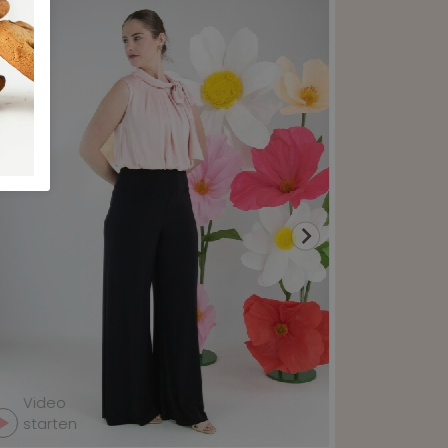
Video
Video
starten
starte