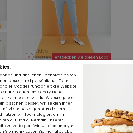
Video
starten
entdecken Sie diesen Look
kies.
Cookies und ähnlichen Techniken helfen
hnen besser und persönlicher. Dank
ionaler Cookies funktioniert die Website
Sie haben auch eine analytische
tion. So machen wir die Website jeden
in bisschen besser. Wir zeigen Ihnen
eigen
e nützliche Anzeigen. Aus diesem
 nutzen wir Technologien, um Ihr
alten auf und außerhalb unserer
te zu verfolgen. Wir tun dies anonym.
en Sie mehr? Lesen Sie
hier
alles über