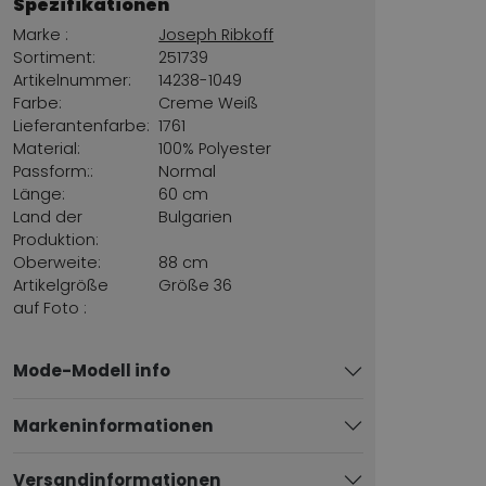
Spezifikationen
Marke :
Joseph Ribkoff
Sortiment:
251739
Artikelnummer:
14238-1049
Farbe:
Creme Weiß
Lieferantenfarbe:
1761
Material:
100% Polyester
Passform::
Normal
Länge:
60 cm
Land der
Bulgarien
Produktion:
Oberweite:
88 cm
Artikelgröße
Größe 36
auf Foto :
Mode-Modell info
Markeninformationen
Versandinformationen