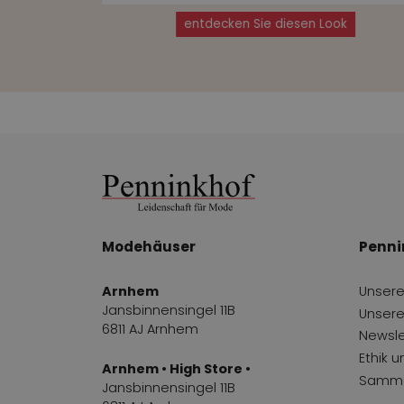
ok
entdecken Sie diesen Look
Modehäuser
Penni
Arnhem
Unsere
Jansbinnensingel 11B
Unsere
6811 AJ Arnhem
Newsle
Ethik 
Arnhem • High Store •
Samme
Jansbinnensingel 11B