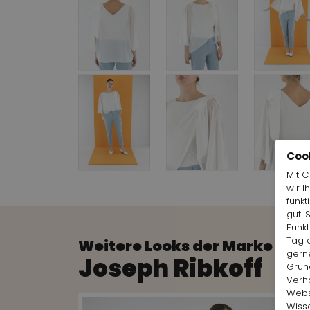
Coo
Mit 
wir I
funkt
gut. 
Funk
Tag e
Weitere Looks der Marke anz
gern
Joseph Ribkoff
Grund
Verh
Websi
Wiss