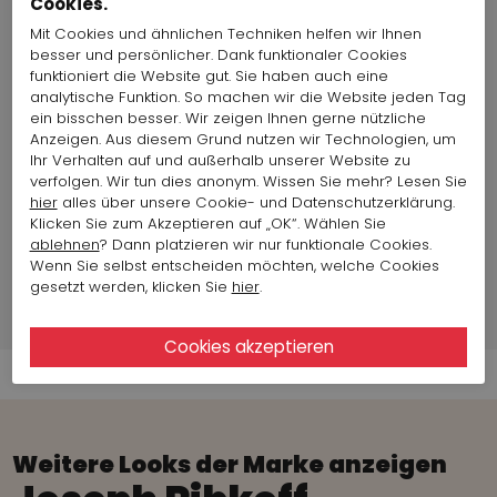
Cookies.
Länge:
65 cm
Herkunft
Kanada
Mit Cookies und ähnlichen Techniken helfen wir Ihnen
Bekleidungsstoffe:
besser und persönlicher. Dank funktionaler Cookies
Land der Produktion:
Kanada
funktioniert die Website gut. Sie haben auch eine
analytische Funktion. So machen wir die Website jeden Tag
Oberweite:
86 cm
ein bisschen besser. Wir zeigen Ihnen gerne nützliche
Artikelgröße auf Foto
Größe 36
Anzeigen. Aus diesem Grund nutzen wir Technologien, um
:
Ihr Verhalten auf und außerhalb unserer Website zu
verfolgen. Wir tun dies anonym. Wissen Sie mehr? Lesen Sie
hier
alles über unsere Cookie- und Datenschutzerklärung.
Mode-Modell info
Klicken Sie zum Akzeptieren auf „OK“. Wählen Sie
ablehnen
? Dann platzieren wir nur funktionale Cookies.
Markeninformationen
Wenn Sie selbst entscheiden möchten, welche Cookies
gesetzt werden, klicken Sie
hier
.
Versandinformationen
Weitere Looks der Marke anzeigen