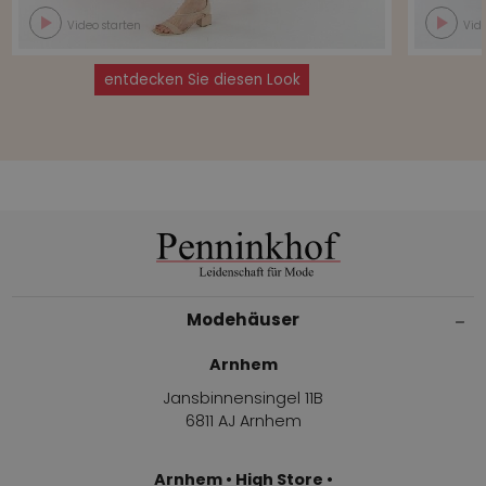
Video starten
Vide
entdecken Sie diesen Look
Modehäuser
Arnhem
Jansbinnensingel 11B
6811 AJ Arnhem
Arnhem • High Store •