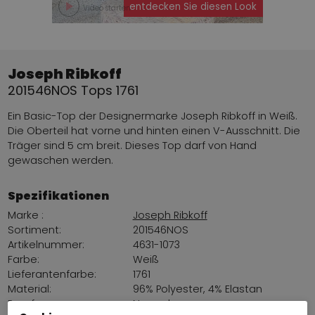
entdecken Sie diesen Look
Video starten
Joseph Ribkoff
201546NOS Tops 1761
Ein Basic-Top der Designermarke Joseph Ribkoff in Weiß.
Die Oberteil hat vorne und hinten einen V-Ausschnitt. Die
Träger sind 5 cm breit. Dieses Top darf von Hand
gewaschen werden.
Spezifikationen
Marke :
Joseph Ribkoff
Sortiment:
201546NOS
Artikelnummer:
4631-1073
Farbe:
Weiß
Lieferantenfarbe:
1761
Material:
96% Polyester, 4% Elastan
Passform::
Normal