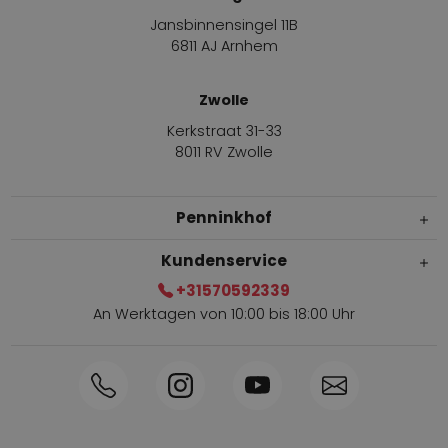
Jansbinnensingel 11B
6811 AJ Arnhem
Zwolle
Kerkstraat 31-33
8011 RV Zwolle
Penninkhof
Kundenservice
+31570592339
An Werktagen von 10:00 bis 18:00 Uhr
Innerhalb von 1-3 Tagen geliefert
Telefon +31570592339