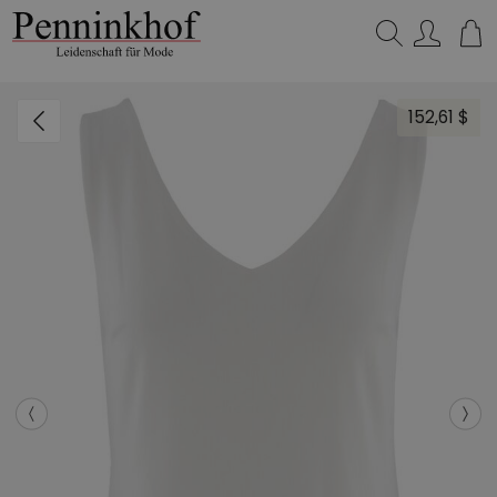
Suchen…
152,61 $