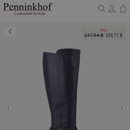
Suchen…
SALE
247,54 $
123,77 $