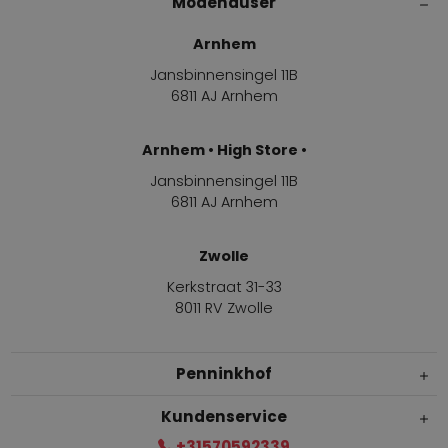
Modehäuser
Arnhem
Jansbinnensingel 11B
6811 AJ Arnhem
Arnhem • High Store •
Jansbinnensingel 11B
6811 AJ Arnhem
Zwolle
Kerkstraat 31-33
8011 RV Zwolle
Penninkhof
Kundenservice
+31570592339