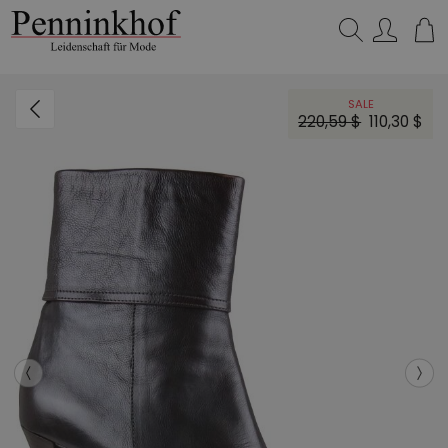
Suchen…
SALE
220,59 $
110,30 $