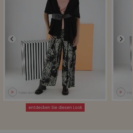
Video starten
Vide
entdecken Sie diesen Look