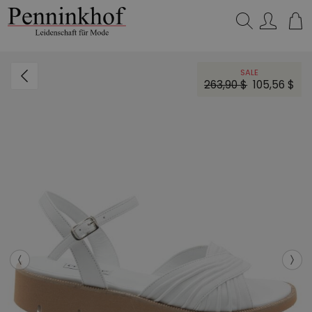
Suchen…
SALE
263,90 $
105,56 $