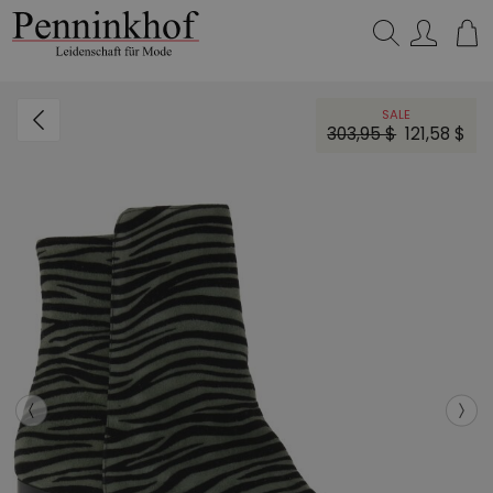
Suchen…
SALE
303,95 $
121,58 $