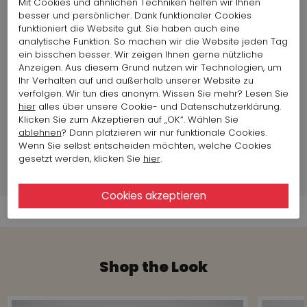
Mit Cookies und ähnlichen Techniken helfen wir Ihnen
Schaftweite:
26 cm
besser und persönlicher. Dank funktionaler Cookies
Passform::
Normal
funktioniert die Website gut. Sie haben auch eine
Sohle:
Kunststoff
analytische Funktion. So machen wir die Website jeden Tag
Herausnehmbare
Neu
ein bisschen besser. Wir zeigen Ihnen gerne nützliche
Einlegesohle:
Anzeigen. Aus diesem Grund nutzen wir Technologien, um
Land der Produktion:
Italien
Ihr Verhalten auf und außerhalb unserer Website zu
Artikelgröße auf Foto
Größe 38
verfolgen. Wir tun dies anonym. Wissen Sie mehr? Lesen Sie
:
hier
alles über unsere Cookie- und Datenschutzerklärung.
Klicken Sie zum Akzeptieren auf „OK“. Wählen Sie
ablehnen
? Dann platzieren wir nur funktionale Cookies.
Markeninformationen
Wenn Sie selbst entscheiden möchten, welche Cookies
gesetzt werden, klicken Sie
hier
.
Versandinformationen
Shop the Look