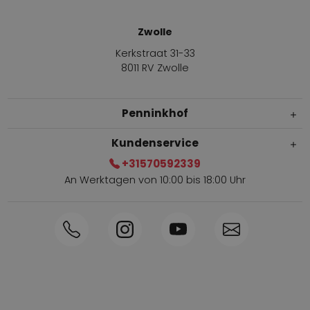
Zwolle
Kerkstraat 31-33
8011 RV Zwolle
Penninkhof
Kundenservice
+31570592339
An Werktagen von 10:00 bis 18:00 Uhr
Innerhalb von 1-3 Tagen geliefert
Telefon +31570592339
Sammelpunkte
Shop the Look