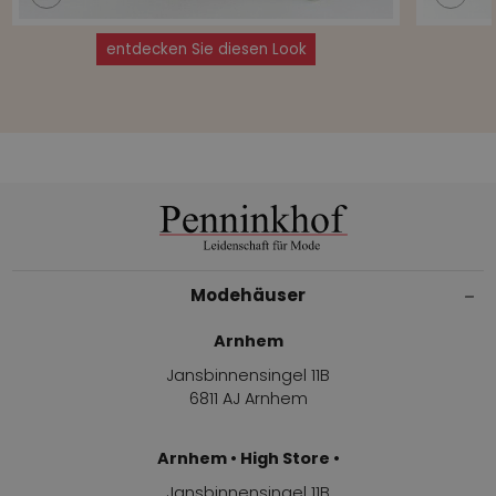
entdecken Sie diesen Look
Modehäuser
Arnhem
Jansbinnensingel 11B
6811 AJ Arnhem
Arnhem • High Store •
Jansbinnensingel 11B