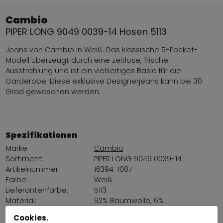
Cambio
PIPER LONG 9049 0039-14 Hosen 5113
Jeans von Cambio in Weiß. Das klassische 5-Pocket-
Modell überzeugt durch eine zeitlose, frische
Ausstrahlung und ist ein vielseitiges Basic für die
Garderobe. Diese exklusive Designerjeans kann bei 30
Grad gewaschen werden.
Spezifikationen
Marke :
Cambio
Sortiment:
PIPER LONG 9049 0039-14
Artikelnummer:
16394-1007
Farbe:
Weiß
Lieferantenfarbe:
5113
Material:
92% Baumwolle, 6%
Elastomultiester, 2% Elastan
Cookies.
Passform::
Slim fit nah am Körper