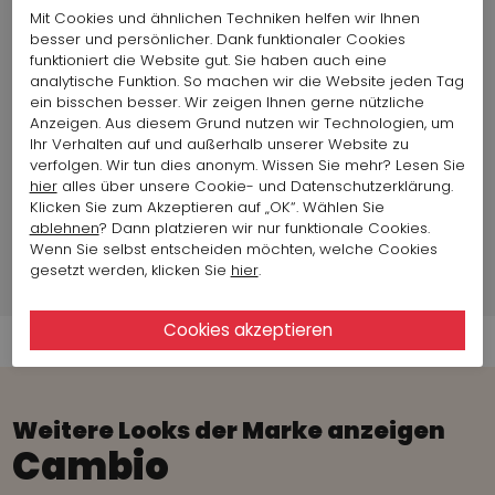
Mit Cookies und ähnlichen Techniken helfen wir Ihnen
Länge:
100 cm
besser und persönlicher. Dank funktionaler Cookies
Land der Produktion:
Tunesien
funktioniert die Website gut. Sie haben auch eine
Artikelgröße auf Foto
Größe 36
analytische Funktion. So machen wir die Website jeden Tag
:
ein bisschen besser. Wir zeigen Ihnen gerne nützliche
Taillen- / Hüftgröße:
74 cm - 90 cm
Anzeigen. Aus diesem Grund nutzen wir Technologien, um
Ihr Verhalten auf und außerhalb unserer Website zu
verfolgen. Wir tun dies anonym. Wissen Sie mehr? Lesen Sie
Mode-Modell info
hier
alles über unsere Cookie- und Datenschutzerklärung.
Klicken Sie zum Akzeptieren auf „OK“. Wählen Sie
ablehnen
? Dann platzieren wir nur funktionale Cookies.
Markeninformationen
Wenn Sie selbst entscheiden möchten, welche Cookies
gesetzt werden, klicken Sie
hier
.
Versandinformationen
Weitere Looks der Marke anzeigen
Cambio