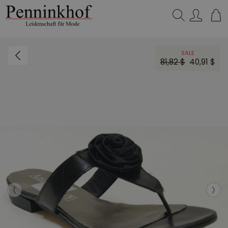
Suchen…
SALE
81,82 $
40,91 $