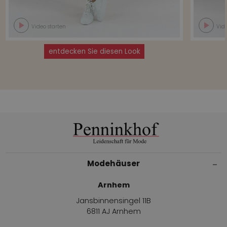
Video starten
Vide
entdecken Sie diesen Look
Modehäuser
Arnhem
Jansbinnensingel 11B
6811 AJ Arnhem