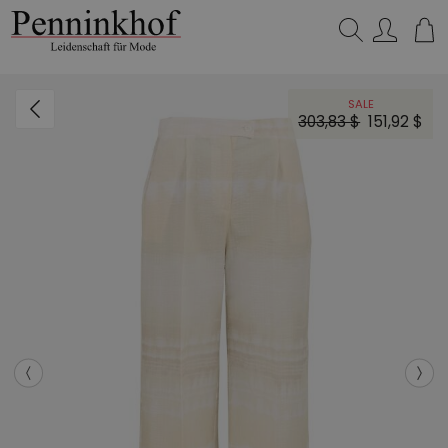
Suchen…
SALE
303,83 $
151,92 $