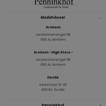
Modehäuser
Arnhem
Jansbinnensingel 11B
6811 AJ Arnhem
Arnhem • High Store •
Jansbinnensingel 11B
6811 AJ Arnhem
Zwolle
Kerkstraat 31-33
8011 RV Zwolle
Penninkhof