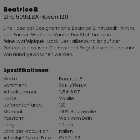
Beatrice B
21FE1509ELBA Hosen 120
Eine Hose der Designermarke Beatrice B. mit Batik-Print in
den Farben Weiß und Vanille. Der Stoff hat eine
feine
Waffelpiqué
-Optik. Der Taillenbund ist auf der
Rückseite elastisch. Die Hose hat
Eingrifftaschen
und kann
von Hand gewaschen werden.
Spezifikationen
Marke :
Beatrice B
Sortiment:
21FE1509ELBA
Artikelnummer:
1254-1037
Farbe:
Vanille
Lieferantenfarbe:
120
Material:
100% Baumwolle
Passform::
Weit vom Bein
Länge:
110 cm
Land der Produktion:
Italien
Artikelgröße auf Foto
Größe 36