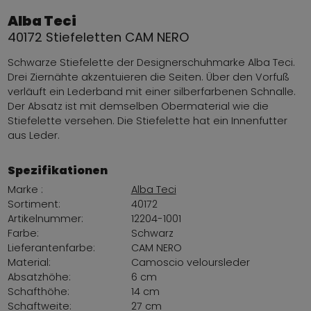
Alba Teci
40172 Stiefeletten CAM NERO
Schwarze Stiefelette der Designerschuhmarke Alba Teci.
Drei Ziernähte akzentuieren die Seiten. Über den Vorfuß
verläuft ein Lederband mit einer silberfarbenen Schnalle.
Der Absatz ist mit demselben Obermaterial wie die
Stiefelette versehen. Die Stiefelette hat ein Innenfutter
aus Leder.
Spezifikationen
Marke :
Alba Teci
Sortiment:
40172
Artikelnummer:
12204-1001
Farbe:
Schwarz
Lieferantenfarbe:
CAM NERO
Material:
Camoscio veloursleder
Absatzhöhe:
6 cm
Schafthöhe:
14 cm
Schaftweite:
27 cm