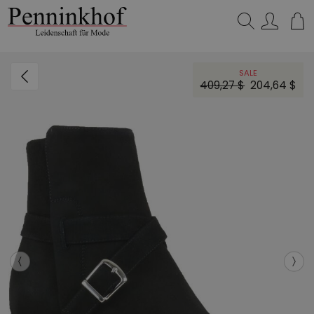
Suchen…
SALE
409,27 $
204,64 $